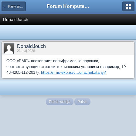
Forum Komputerowe PCFoster.pl
← Karty graficzne i monitory
DonaldJouch
DonaldJouch
21 maj 2026
ООО «РМС» поставляет вольфрамовые порошки,
соответствующие строгим техническим условиям (например, ТУ
48-4205-112-2017).
https://rms-ekb.ru/c...oriachekatanyi/
Pełna wersja
Polski