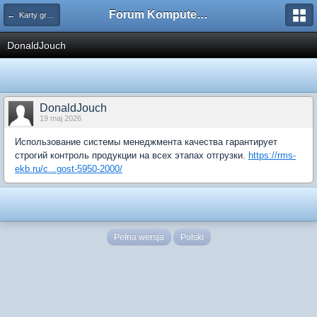
Forum Komputerowe PCFoster.pl
← Karty graficzne i monitory
DonaldJouch
DonaldJouch
19 maj 2026
Использование системы менеджмента качества гарантирует
строгий контроль продукции на всех этапах отгрузки.
https://rms-
ekb.ru/c...gost-5950-2000/
Pełna wersja
Polski