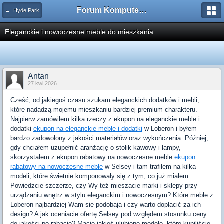
Forum Komputerowe PCFoster.pl
← Hyde Park
Eleganckie i nowoczesne meble do mieszkania
Antan
27 kwi 2026
Cześć, od jakiegoś czasu szukam eleganckich dodatków i mebli,
które nadadzą mojemu mieszkaniu bardziej premium charakteru.
Najpierw zamówiłem kilka rzeczy z ekupon na eleganckie meble i
dodatki
ekupon na eleganckie meble i dodatki
w Loberon i byłem
bardzo zadowolony z jakości materiałów oraz wykończenia. Później,
gdy chciałem uzupełnić aranżację o stolik kawowy i lampy,
skorzystałem z ekupon rabatowy na nowoczesne meble
ekupon
rabatowy na nowoczesne meble
w Selsey i tam trafiłem na kilka
modeli, które świetnie komponowały się z tym, co już miałem.
Powiedzcie szczerze, czy Wy też mieszacie marki i sklepy przy
urządzaniu wnętrz w stylu eleganckim i nowoczesnym? Które meble z
Loberon najbardziej Wam się podobają i czy warto dopłacić za ich
design? A jak oceniacie ofertę Selsey pod względem stosunku ceny
do jakości po rabacie? Macie jakieś ulubione modele, które kupiliście