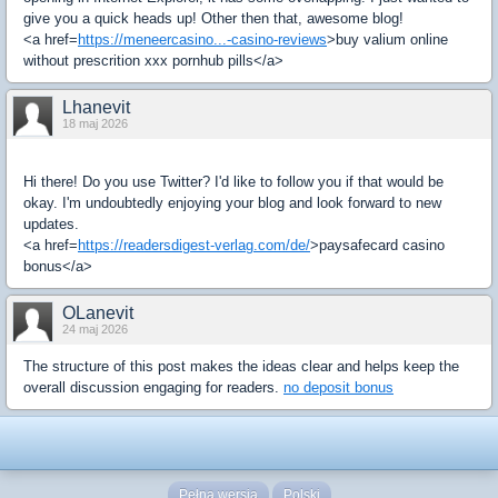
give you a quick heads up! Other then that, awesome blog!
<a href=
https://meneercasino...-casino-reviews
>buy valium online
without prescrition xxx pornhub pills</a>
Lhanevit
18 maj 2026
Hi there! Do you use Twitter? I'd like to follow you if that would be
okay. I'm undoubtedly enjoying your blog and look forward to new
updates.
<a href=
https://readersdigest-verlag.com/de/
>paysafecard casino
bonus</a>
OLanevit
24 maj 2026
The structure of this post makes the ideas clear and helps keep the
overall discussion engaging for readers.
no deposit bonus
Pełna wersja
Polski