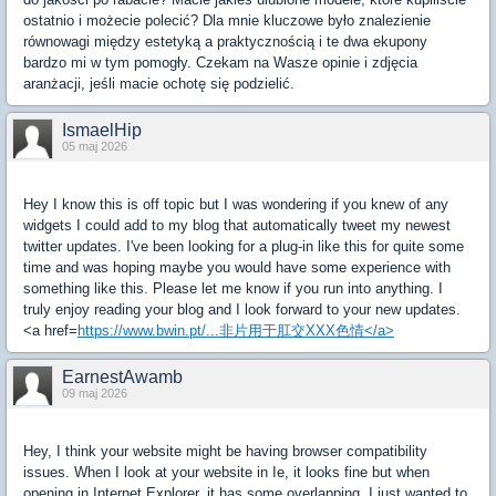
ostatnio i możecie polecić? Dla mnie kluczowe było znalezienie
równowagi między estetyką a praktycznością i te dwa ekupony
bardzo mi w tym pomogły. Czekam na Wasze opinie i zdjęcia
aranżacji, jeśli macie ochotę się podzielić.
IsmaelHip
05 maj 2026
Hey I know this is off topic but I was wondering if you knew of any
widgets I could add to my blog that automatically tweet my newest
twitter updates. I've been looking for a plug-in like this for quite some
time and was hoping maybe you would have some experience with
something like this. Please let me know if you run into anything. I
truly enjoy reading your blog and I look forward to your new updates.
<a href=
https://www.bwin.pt/...非片用于肛交XXX色情</a>
EarnestAwamb
09 maj 2026
Hey, I think your website might be having browser compatibility
issues. When I look at your website in Ie, it looks fine but when
opening in Internet Explorer, it has some overlapping. I just wanted to