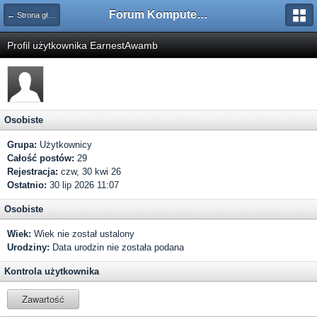
Forum Komputerowe PCFoster.pl
← Strona główna
Profil użytkownika EarnestAwamb
Osobiste
Grupa:
Użytkownicy
Całość postów:
29
Rejestracja:
czw, 30 kwi 26
Ostatnio:
30 lip 2026 11:07
Osobiste
Wiek:
Wiek nie został ustalony
Urodziny:
Data urodzin nie została podana
Kontrola użytkownika
Zawartość