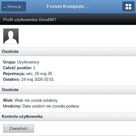
Forum Komputerowe PCFoster.pl
← Strona główna
Profil użytkownika Good967
Osobiste
Grupa:
Użytkownicy
Całość postów:
1
Rejestracja:
wto, 19 maj 26
Ostatnio:
19 maj 2026 03:51
Osobiste
Wiek:
Wiek nie został ustalony
Urodziny:
Data urodzin nie została podana
Kontrola użytkownika
Zawartość