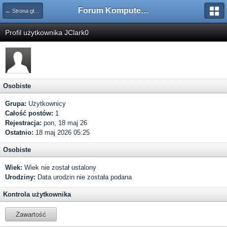
Forum Komputerowe PCFoster.pl
← Strona główna
Profil użytkownika JClark0
Osobiste
Grupa:
Użytkownicy
Całość postów:
1
Rejestracja:
pon, 18 maj 26
Ostatnio:
18 maj 2026 05:25
Osobiste
Wiek:
Wiek nie został ustalony
Urodziny:
Data urodzin nie została podana
Kontrola użytkownika
Zawartość