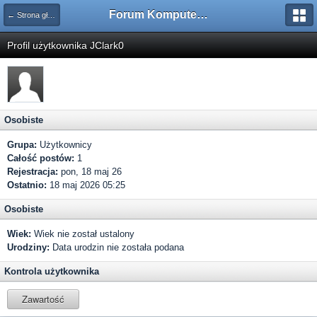
Forum Komputerowe PCFoster.pl
← Strona główna
Profil użytkownika JClark0
Osobiste
Grupa:
Użytkownicy
Całość postów:
1
Rejestracja:
pon, 18 maj 26
Ostatnio:
18 maj 2026 05:25
Osobiste
Wiek:
Wiek nie został ustalony
Urodziny:
Data urodzin nie została podana
Kontrola użytkownika
Zawartość