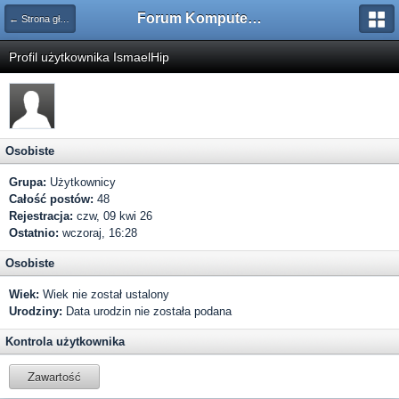
Forum Komputerowe PCFoster.pl
← Strona główna
Profil użytkownika IsmaelHip
Osobiste
Grupa:
Użytkownicy
Całość postów:
48
Rejestracja:
czw, 09 kwi 26
Ostatnio:
wczoraj, 16:28
Osobiste
Wiek:
Wiek nie został ustalony
Urodziny:
Data urodzin nie została podana
Kontrola użytkownika
Zawartość