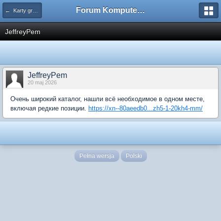
Forum Komputerowe PCFoster.pl
← Karty graficzne i monitory
JeffreyPem
JeffreyPem
20 maj 2026
Очень широкий каталог, нашли всё необходимое в одном месте,
включая редкие позиции.
https://xn--80aeedb0...zh5-1-20kh4-mm/
Pełna wersja
Polski