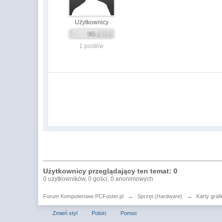
Użytkownicy
1 postów
Użytkownicy przeglądający ten temat: 0
0 użytkowników, 0 gości, 0 anonimowych
Forum Komputerowe PCFoster.pl
→
Sprzęt (Hardware)
→
Karty graf
Zmień styl
Polski
Pomoc