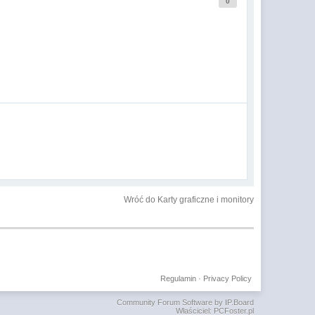
0
Wróć do Karty graficzne i monitory
Regulamin
·
Privacy Policy
Community Forum Software by IP.Board
Właściciel: PCFoster.pl