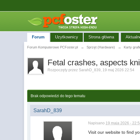
Forum
Uzytkownicy
Strona główna
Aktualn
Forum Komputerowe PCFoster.pl
→
Sprzęt (Hardware)
→
Karty graf
Fetal crashes, aspects kni
Rozpoczęty przez
SarahD_839
,
19 maj 2026 22:54
Brak odpowiedzi do tego tematu
SarahD_839
Napisano
19 maja 2026 - 22:
Visit our website to find 