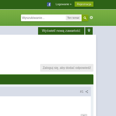
Logowanie »
Rejestracja
Ten temat
Wyświetl nową zawartość
Zaloguj się, aby dodać odpowiedź
#1