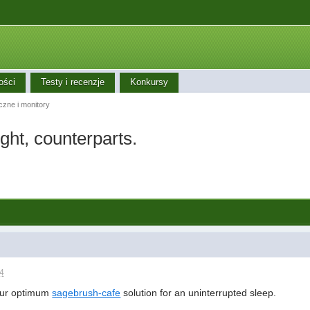
ości
Testy i recenzje
Konkursy
iczne i monitory
ght, counterparts.
54
your optimum
sagebrush-cafe
solution for an uninterrupted sleep.