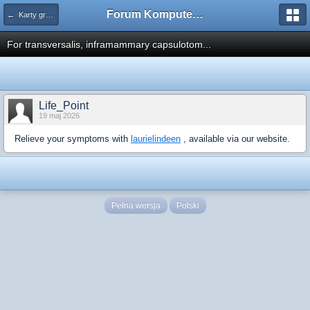
Forum Komputerowe PCFoster.pl
← Karty graficzne i monitory
For transversalis, inframammary capsulotom...
Life_Point
19 maj 2026
Relieve your symptoms with
laurielindeen
, available via our website.
Pełna wersja
Polski