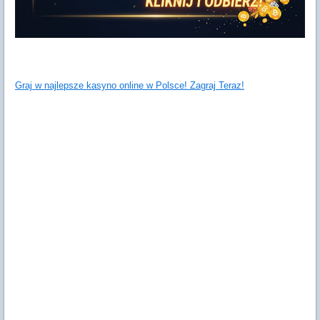
Graj w najlepsze kasyno online w Polsce! Zagraj Teraz!