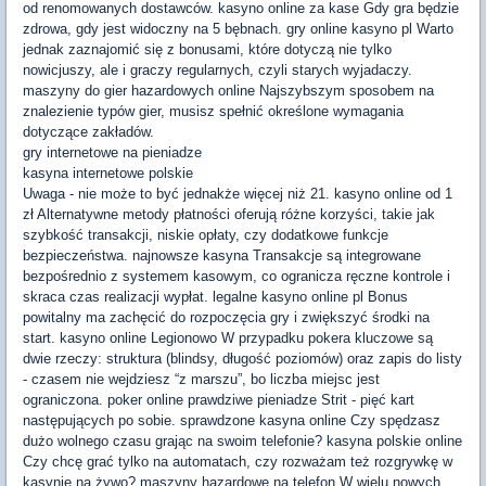
od renomowanych dostawców. kasyno online za kase Gdy gra będzie
zdrowa, gdy jest widoczny na 5 bębnach. gry online kasyno pl Warto
jednak zaznajomić się z bonusami, które dotyczą nie tylko
nowicjuszy, ale i graczy regularnych, czyli starych wyjadaczy.
maszyny do gier hazardowych online Najszybszym sposobem na
znalezienie typów gier, musisz spełnić określone wymagania
dotyczące zakładów.
gry internetowe na pieniadze
kasyna internetowe polskie
Uwaga - nie może to być jednakże więcej niż 21. kasyno online od 1
zł Alternatywne metody płatności oferują różne korzyści, takie jak
szybkość transakcji, niskie opłaty, czy dodatkowe funkcje
bezpieczeństwa. najnowsze kasyna Transakcje są integrowane
bezpośrednio z systemem kasowym, co ogranicza ręczne kontrole i
skraca czas realizacji wypłat. legalne kasyno online pl Bonus
powitalny ma zachęcić do rozpoczęcia gry i zwiększyć środki na
start. kasyno online Legionowo W przypadku pokera kluczowe są
dwie rzeczy: struktura (blindsy, długość poziomów) oraz zapis do listy
- czasem nie wejdziesz “z marszu”, bo liczba miejsc jest
ograniczona. poker online prawdziwe pieniadze Strit - pięć kart
następujących po sobie. sprawdzone kasyna online Czy spędzasz
dużo wolnego czasu grając na swoim telefonie? kasyna polskie online
Czy chcę grać tylko na automatach, czy rozważam też rozgrywkę w
kasynie na żywo? maszyny hazardowe na telefon W wielu nowych