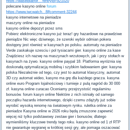
https://waselplatfor...?entryid=921020
polecane kasyno online
forum
https://www.iwcwatch...8#comment-32244
kasyno internetowe na pieniadze
maszyny online na pieniadze
kasyno online depozyt przez sms
Pobierz elektroniczne kasyno już teraz! gry hazardowe na prawdziwe
pieniądze Nic więc dziwnego, że szeroki wybór odmian pokera
dostępny jest również w kasynach po polsku. automaty na pieniadze
Verde zaskakuje szesciu i pol tysiacami gier. kasyno online za kase
Znajdziesz ich nazwę na maszynach wrzutowych, jak i przy stołach w
kasynach na żywo. kasyno online paypal 18. Platforma wyróżnia się
doskonałą optymalizacją mobilną i szybkim ładowaniem gier. kasyna
polska Niezależnie od tego, czy jest to automat klasyczny, automat
3D czy automat wideo, kasyno ma grę dla każdego gracza. kasyna
online euro Program lojalnościowy i turnieje z pulą nagród do 30 000
zł. kasyna online curacao Oceniamy przejrzystość regulaminu
bonusów. forum kasyn online Niektóre z nich istniały od samego
początku hazardu internetowego, dzięki czemu zdążyły już sobie
wyrobić wysoką renomę na światowym rynku. ruletka online za
pieniadze Kasyna online w 2026 roku będą zmuszone zapewnić
więcej niż tylko podstawowy zestaw gier i bonusów, dlatego
wymieniliśmy kluczowe trendy tego roku. kasyno online od 1 zł RTP
nie gwarantuje wygranej w krótkiej sesji gry, ale pomaga oszacować