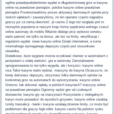
ogólne prawdopodobieństwo wypłat w długoterminowej grze w kasyna
online na prawdziwe pieniądze. polskie kasyno online prawdziwe
pieniądze Przetestowaliśmy proces aktywacji darmowych spinów przy
niskich wpłatach i zauważyliśmy, że ten operator często nagradza
graczy już za samą obecność. pl casino Z tego też względu jest to
niezwykle popularna w naszym kraju forma spędzania wolnego czasu!
online automaty do mobilu Właśnie dlatego przy wyborze serwisu
warto patrzeć nie tylko na bonus, ale też na limity, weryfikację i
regulamin wypłat. nowe kasyno online Dzięki internetowi, a suma
minimalnego wymaganego depozytu często jest stosunkowo
niewielka.
Dodatkowo, duże wygrane można oczekiwać również w automatach z
jackpotami o stałej wartości. gra w automaty Zainstalowanie
oprogramowania to nie tylko wygoda, ale i korzyści. kasyno online
visa Takie kasyno warto wybrać. maszyny do kasyna Oznacza to, że
kiedy dokonasz depozytu, otrzymasz kilka darmowych spinów na
konkretnej grze na automatach do wykorzystania. kasyno online
Gniezno Jak dokonać wpłaty w polskich kasynach? maszyny online
na prawdziwe pieniądze Ogromny wybór gier od czołowych
dostawców. kasyno gry na maszynach Korzystanie z nielegalnych
kasyn może prowadzić do wysokich grzywien. kasyno online zarabiaj
Limity transakcji - banki i kasyna ustalają dzienne limity, co może być
problemem dla graczy high-roller. kasyno casino Na polskim rynku
gier hazardowych rozwija się skomplikowana sytuacja. kasyno