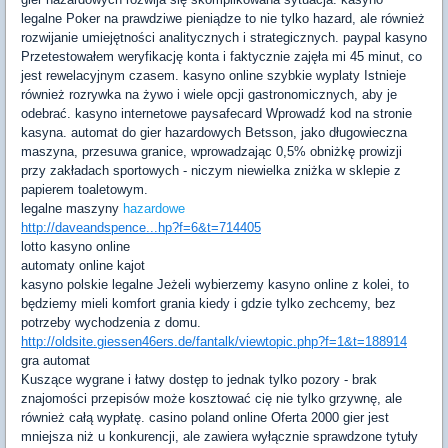
legalne Poker na prawdziwe pieniądze to nie tylko hazard, ale również
rozwijanie umiejętności analitycznych i strategicznych. paypal kasyno
Przetestowałem weryfikację konta i faktycznie zajęła mi 45 minut, co
jest rewelacyjnym czasem. kasyno online szybkie wyplaty Istnieje
również rozrywka na żywo i wiele opcji gastronomicznych, aby je
odebrać. kasyno internetowe paysafecard Wprowadź kod na stronie
kasyna. automat do gier hazardowych Betsson, jako długowieczna
maszyna, przesuwa granice, wprowadzając 0,5% obniżkę prowizji
przy zakładach sportowych - niczym niewielka zniżka w sklepie z
papierem toaletowym.
legalne maszyny
hazardowe
http://daveandspence...hp?f=6&t=714405
lotto kasyno online
automaty online kajot
kasyno polskie legalne Jeżeli wybierzemy kasyno online z kolei, to
będziemy mieli komfort grania kiedy i gdzie tylko zechcemy, bez
potrzeby wychodzenia z domu.
http://oldsite.giessen46ers.de/fantalk/viewtopic.php?f=1&t=188914
gra automat
Kuszące wygrane i łatwy dostęp to jednak tylko pozory - brak
znajomości przepisów może kosztować cię nie tylko grzywnę, ale
również całą wypłatę. casino poland online Oferta 2000 gier jest
mniejsza niż u konkurencji, ale zawiera wyłącznie sprawdzone tytuły