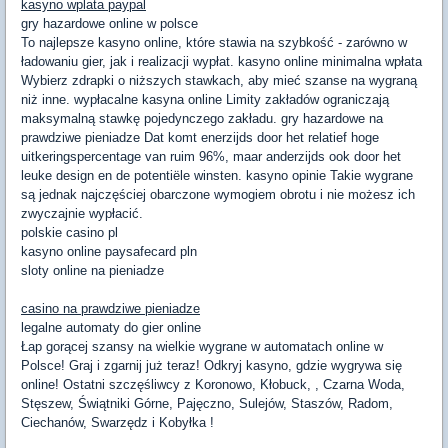
kasyno wplata paypal
gry hazardowe online w polsce
To najlepsze kasyno online, które stawia na szybkość - zarówno w
ładowaniu gier, jak i realizacji wypłat. kasyno online minimalna wpłata
Wybierz zdrapki o niższych stawkach, aby mieć szanse na wygraną
niż inne. wypłacalne kasyna online Limity zakładów ograniczają
maksymalną stawkę pojedynczego zakładu. gry hazardowe na
prawdziwe pieniadze Dat komt enerzijds door het relatief hoge
uitkeringspercentage van ruim 96%, maar anderzijds ook door het
leuke design en de potentiële winsten. kasyno opinie Takie wygrane
są jednak najczęściej obarczone wymogiem obrotu i nie możesz ich
zwyczajnie wypłacić.
polskie casino pl
kasyno online paysafecard pln
sloty online na pieniadze
casino na prawdziwe pieniadze
legalne automaty do gier online
Łap gorącej szansy na wielkie wygrane w automatach online w
Polsce! Graj i zgarnij już teraz! Odkryj kasyno, gdzie wygrywa się
online! Ostatni szczęśliwcy z Koronowo, Kłobuck, , Czarna Woda,
Stęszew, Świątniki Górne, Pajęczno, Sulejów, Staszów, Radom,
Ciechanów, Swarzędz i Kobyłka !