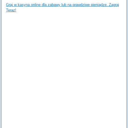
Graj w kasyna online dla zabawy lub na prawdziwe pieniądze. Zagraj
Teraz!