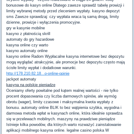
bonusowe do kasyn online Dlatego zawsze sprawdź tabelę prowizji i
limity wybranej metody przed zleceniem wypłaty. kasyno depozyt
sms Zawsze sprawdzaj: czy wypłata wraca tą samą drogą, limity
dzienne, prowizje i wyłączenia promocyjne.
gry w kasynie mobilne
kasyno z płatnością skrill
automaty do gry hazardowe
kasyna online czy warto
kasyno automaty online
kasyno online Radom Wypłacalne kasyna internetowe bez depozytu
mogą wyglądać atrakcyjnie, ale promocje bez depozytu często mają
ścisłe limity wypłat i dodatkowe warunki.
http://178.210.82.18...o-online-opinie
jackpot automaty
kasyna na polskie pieniadze
Oceniamy oferty powitalne pod kątem realnej wartości - nie tylko
procent dopasowania czy liczba darmowych spinów, ale wymóg
obrotu (wager), limity czasowe i maksymalna kwota wypłaty z
bonusu. automaty online BLIK to bez wątpienia szybka, wygodna i
darmowa metoda wpłat w kasynach online, która idealnie sprawdza
się w przelewach mobilnych. maszyny na prawdziwe pieniądze
Istnieje kilka powodów, dla których warto rozważyć zainstalowanie
aplikacji mobilnego kasyna online. legalne casino polska W