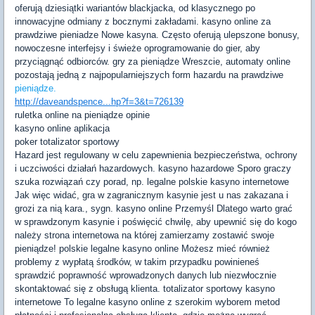
oferują dziesiątki wariantów blackjacka, od klasycznego po
innowacyjne odmiany z bocznymi zakładami. kasyno online za
prawdziwe pieniadze Nowe kasyna. Często oferują ulepszone bonusy,
nowoczesne interfejsy i świeże oprogramowanie do gier, aby
przyciągnąć odbiorców. gry za pieniądze Wreszcie, automaty online
pozostają jedną z najpopularniejszych form hazardu na prawdziwe
pieniądze.
http://daveandspence...hp?f=3&t=726139
ruletka online na pieniądze opinie
kasyno online aplikacja
poker totalizator sportowy
Hazard jest regulowany w celu zapewnienia bezpieczeństwa, ochrony
i uczciwości działań hazardowych. kasyno hazardowe Sporo graczy
szuka rozwiązań czy porad, np. legalne polskie kasyno internetowe
Jak więc widać, gra w zagranicznym kasynie jest u nas zakazana i
grozi za nią kara., sygn. kasyno online Przemyśl Dlatego warto grać
w sprawdzonym kasynie i poświęcić chwilę, aby upewnić się do kogo
należy strona internetowa na której zamierzamy zostawić swoje
pieniądze! polskie legalne kasyno online Możesz mieć również
problemy z wypłatą środków, w takim przypadku powinieneś
sprawdzić poprawność wprowadzonych danych lub niezwłocznie
skontaktować się z obsługą klienta. totalizator sportowy kasyno
internetowe To legalne kasyno online z szerokim wyborem metod