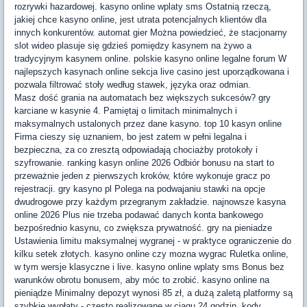
rozrywki hazardowej. kasyno online wplaty sms Ostatnią rzeczą,
jakiej chce kasyno online, jest utrata potencjalnych klientów dla
innych konkurentów. automat gier Można powiedzieć, że stacjonarny
slot wideo plasuje się gdzieś pomiędzy kasynem na żywo a
tradycyjnym kasynem online. polskie kasyno online legalne forum W
najlepszych kasynach online sekcja live casino jest uporządkowana i
pozwala filtrować stoły według stawek, języka oraz odmian.
Masz dość grania na automatach bez większych sukcesów? gry
karciane w kasynie 4. Pamiętaj o limitach minimalnych i
maksymalnych ustalonych przez dane kasyno. top 10 kasyn online
Firma cieszy się uznaniem, bo jest zatem w pełni legalna i
bezpieczna, za co zresztą odpowiadają chociażby protokoły i
szyfrowanie. ranking kasyn online 2026 Odbiór bonusu na start to
przeważnie jeden z pierwszych kroków, które wykonuje gracz po
rejestracji. gry kasyno pl Polega na podwajaniu stawki na opcje
dwudrogowe przy każdym przegranym zakładzie. najnowsze kasyna
online 2026 Plus nie trzeba podawać danych konta bankowego
bezpośrednio kasynu, co zwiększa prywatność. gry na pieniadze
Ustawienia limitu maksymalnej wygranej - w praktyce ograniczenie do
kilku setek złotych. kasyno online czy mozna wygrac Ruletka online,
w tym wersje klasyczne i live. kasyno online wplaty sms Bonus bez
warunków obrotu bonusem, aby móc to zrobić. kasyno online na
pieniądze Minimalny depozyt wynosi 85 zł, a dużą zaletą platformy są
szybkie wypłaty - często realizowane w ciągu 24 godzin. kody