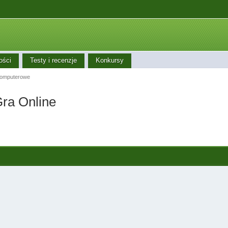
ości
Testy i recenzje
Konkursy
komputerowe
Gra Online