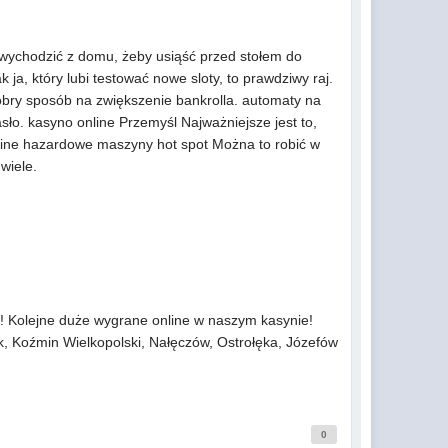
ż wychodzić z domu, żeby usiąść przed stołem do
 ja, który lubi testować nowe sloty, to prawdziwy raj.
bry sposób na zwiększenie bankrolla. automaty na
sło. kasyno online Przemyśl Najważniejsze jest to,
nline hazardowe maszyny hot spot Można to robić w
wiele.
z! Kolejne duże wygrane online w naszym kasynie!
, Koźmin Wielkopolski, Nałęczów, Ostrołęka, Józefów
0