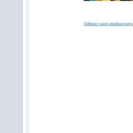
Odbierz swój ekskluzywny 