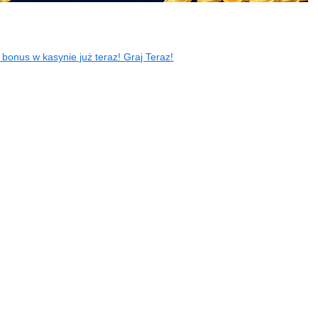
bonus w kasynie już teraz! Graj Teraz!