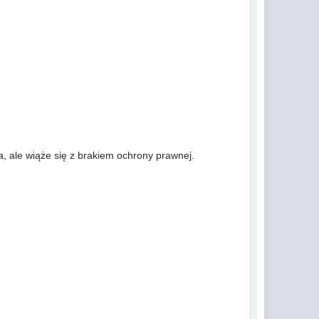
a, ale wiąże się z brakiem ochrony prawnej.