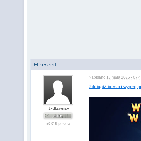
Eliseseed
Napisano
18 maja 2026 - 07:
Zdobądź bonus i wygraj pr
Użytkownicy
53 319 postów