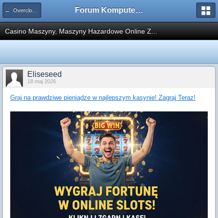
Forum Komputerowe PCFoster.pl
← Overclocking & Modding
Casino Maszyny, Maszyny Hazardowe Online Z...
Eliseseed
18 maj 2026
Graj na prawdziwe pieniądze w najlepszym kasynie! Zagraj Teraz!