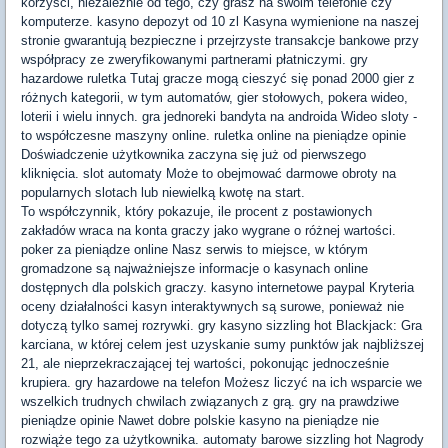
korzyści, niezależnie od tego, czy grasz na swoim telefonie czy
komputerze. kasyno depozyt od 10 zl Kasyna wymienione na naszej
stronie gwarantują bezpieczne i przejrzyste transakcje bankowe przy
współpracy ze zweryfikowanymi partnerami płatniczymi. gry
hazardowe ruletka Tutaj gracze mogą cieszyć się ponad 2000 gier z
różnych kategorii, w tym automatów, gier stołowych, pokera wideo,
loterii i wielu innych. gra jednoreki bandyta na androida Wideo sloty -
to współczesne maszyny online. ruletka online na pieniądze opinie
Doświadczenie użytkownika zaczyna się już od pierwszego
kliknięcia. slot automaty Może to obejmować darmowe obroty na
popularnych slotach lub niewielką kwotę na start.
To współczynnik, który pokazuje, ile procent z postawionych
zakładów wraca na konta graczy jako wygrane o różnej wartości.
poker za pieniądze online Nasz serwis to miejsce, w którym
gromadzone są najważniejsze informacje o kasynach online
dostępnych dla polskich graczy. kasyno internetowe paypal Kryteria
oceny działalności kasyn interaktywnych są surowe, ponieważ nie
dotyczą tylko samej rozrywki. gry kasyno sizzling hot Blackjack: Gra
karciana, w której celem jest uzyskanie sumy punktów jak najbliższej
21, ale nieprzekraczającej tej wartości, pokonując jednocześnie
krupiera. gry hazardowe na telefon Możesz liczyć na ich wsparcie we
wszelkich trudnych chwilach związanych z grą. gry na prawdziwe
pieniądze opinie Nawet dobre polskie kasyno na pieniądze nie
rozwiąże tego za użytkownika. automaty barowe sizzling hot Nagrody