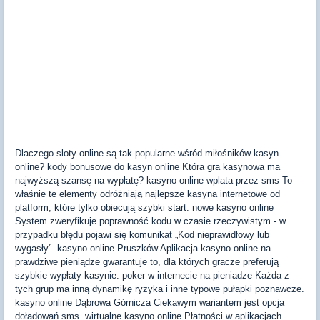
Dlaczego sloty online są tak popularne wśród miłośników kasyn
online? kody bonusowe do kasyn online Która gra kasynowa ma
najwyższą szansę na wypłatę? kasyno online wplata przez sms To
właśnie te elementy odróżniają najlepsze kasyna internetowe od
platform, które tylko obiecują szybki start. nowe kasyno online
System zweryfikuje poprawność kodu w czasie rzeczywistym - w
przypadku błędu pojawi się komunikat „Kod nieprawidłowy lub
wygasły”. kasyno online Pruszków Aplikacja kasyno online na
prawdziwe pieniądze gwarantuje to, dla których gracze preferują
szybkie wypłaty kasynie. poker w internecie na pieniadze Każda z
tych grup ma inną dynamikę ryzyka i inne typowe pułapki poznawcze.
kasyno online Dąbrowa Górnicza Ciekawym wariantem jest opcja
doładowań sms. wirtualne kasyno online Płatności w aplikacjach