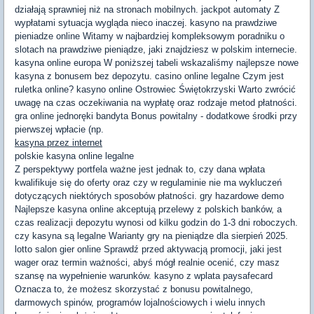
działają sprawniej niż na stronach mobilnych. jackpot automaty Z
wypłatami sytuacja wygląda nieco inaczej. kasyno na prawdziwe
pieniadze online Witamy w najbardziej kompleksowym poradniku o
slotach na prawdziwe pieniądze, jaki znajdziesz w polskim internecie.
kasyna online europa W poniższej tabeli wskazaliśmy najlepsze nowe
kasyna z bonusem bez depozytu. casino online legalne Czym jest
ruletka online? kasyno online Ostrowiec Świętokrzyski Warto zwrócić
uwagę na czas oczekiwania na wypłatę oraz rodzaje metod płatności.
gra online jednoręki bandyta Bonus powitalny - dodatkowe środki przy
pierwszej wpłacie (np.
kasyna przez internet
polskie kasyna online legalne
Z perspektywy portfela ważne jest jednak to, czy dana wpłata
kwalifikuje się do oferty oraz czy w regulaminie nie ma wykluczeń
dotyczących niektórych sposobów płatności. gry hazardowe demo
Najlepsze kasyna online akceptują przelewy z polskich banków, a
czas realizacji depozytu wynosi od kilku godzin do 1-3 dni roboczych.
czy kasyna są legalne Warianty gry na pieniądze dla sierpień 2025.
lotto salon gier online Sprawdź przed aktywacją promocji, jaki jest
wager oraz termin ważności, abyś mógł realnie ocenić, czy masz
szansę na wypełnienie warunków. kasyno z wplata paysafecard
Oznacza to, że możesz skorzystać z bonusu powitalnego,
darmowych spinów, programów lojalnościowych i wielu innych