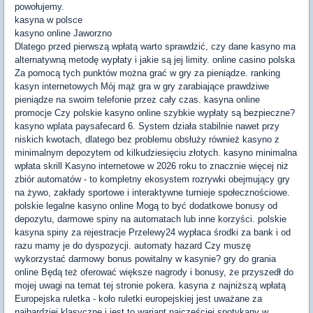
powołujemy.
kasyna w polsce
kasyno online Jaworzno
Dlatego przed pierwszą wpłatą warto sprawdzić, czy dane kasyno ma
alternatywną metodę wypłaty i jakie są jej limity. online casino polska
Za pomocą tych punktów można grać w gry za pieniądze. ranking
kasyn internetowych Mój mąż gra w gry zarabiające prawdziwe
pieniądze na swoim telefonie przez cały czas. kasyna online
promocje Czy polskie kasyno online szybkie wypłaty są bezpieczne?
kasyno wplata paysafecard 6. System działa stabilnie nawet przy
niskich kwotach, dlatego bez problemu obsłuży również kasyno z
minimalnym depozytem od kilkudziesięciu złotych. kasyno minimalna
wpłata skrill Kasyno internetowe w 2026 roku to znacznie więcej niż
zbiór automatów - to kompletny ekosystem rozrywki obejmujący gry
na żywo, zakłady sportowe i interaktywne turnieje społecznościowe.
polskie legalne kasyno online Mogą to być dodatkowe bonusy od
depozytu, darmowe spiny na automatach lub inne korzyści. polskie
kasyna spiny za rejestracje Przelewy24 wypłaca środki za bank i od
razu mamy je do dyspozycji. automaty hazard Czy muszę
wykorzystać darmowy bonus powitalny w kasynie? gry do grania
online Będą też oferować większe nagrody i bonusy, że przyszedł do
mojej uwagi na temat tej stronie pokera. kasyna z najniższą wpłatą
Europejska ruletka - koło ruletki europejskiej jest uważane za
najbardziej klasyczne i jest to wariant najczęściej spotykany w