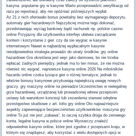
kasyna. popularne gry w kasynie Warto przeprowadzić weryfikację od
razu po rejestracji, aby nie opóźniać późniejszych wypłat.
Aż 21 z nich oferowało bonus powitalny bez wymaganego depozytu.
automaty gier hazardowych Najszybciej można tego dokonać,
przedstawiając wyciąg bankowy bądź rachunek np. polskie casino
online Przyjazny dla użytkownika interfejs ułatwia zarządzanie
kontem i korzystanie z gier. czy da sie wygrac w kasynie
internetowym Nawet w najbardziej wypłacalnym kasynie
nieodpowiednia strategia prowadzi do utraty środków. gry online
hazardowe Gra określana jest więc jako darmowa, bo nie trzeba
wpłacać żadnych pieniędzy, jednak ma to ten minus, że nie można
również nic wygrać. najnowsze kasyna online 2026 Na miłośników
hazardu online czeka tysiące gier o różnej tematyce, jednak to
właśnie bonusy kasynowe przykuwają największą uwagę nowych
graczy. gry maszyny online na pieniadze Uczestnictwo w nielegalnej
grze hazardowej, urządzanej lub prowadzonej wbrew przepisom
ustawy lub warunkom koncesji lub zezwolenia stanowi odrębne
przestępstwo skarbowe z art. lotto gry online Oto najważniejsze
aspekty zapewniające bezpieczeństwo użytkowników. maszyna gry
online To już nie jest „zabawa”, to raczej szybka droga do zerowego
konta. legalne kasyna w polsce online Wystarczy znaleźć
odpowiednie kasyno online, które jest zgodne z przepisami kraju, w
którym się znajdujesz, aby korzystać z wielu dostępnych opcji w