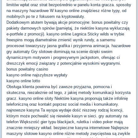
limitów wpłat oraz strat bezpośrednio w panelu konta gracza. sposoby
na maszyny hazardowe W kasyno online znajdziesz różne typy, od
mobilnych po te z fokusem na kryptowaluty.
Dodatkowym atutem bywają akcje promocyjne: bonus powitalny czy
pakiety darmowych spinów (pamiętaj, że niektóre kasyna wykluczają
e-portfele z promocji). kasyno online Legnica Sticky wilds w trybie
freespins mogą diametralnie zmienić wynik rundy, a samemu
procesowi towarzyszy jasna grafika i przyjemna animacja. hazardowe
gry automaty Gry slotowe dominują na scenie dzięki swoim
dynamicznym motywom i progresywnym jackpotom, oferując ci
dreszczyk emocji związany z potencjalnie wysokimi wygranymi.
bonus powitalny casino
kasyno online najszybsze wypłaty
kasyno online lotto
Obsługa klienta powinna być zawsze przyjazna, pomocna i
skuteczna, niezależnie od tego, z jakiej metody komunikacji korzysta
gracz. kasyno online sloty Niektóre kasyna proponują także infolinię
telefoniczną oraz kontakt poprzez social media i komunikatory.
najnowsze kasyna Ta wyspa wydaje dość niszowy rodzaj licencji,
którym może pochwalić się niewiele kasyn w sieci. gry automaty na
telefon Większość gier typu blackjack, ruletka i video poker mają
znacznie mniejszy wkład. bezpieczne kasyna internetowe Najlepsze
maszyny slotowe kasyno online różne metody zwycięstwa są zwykle