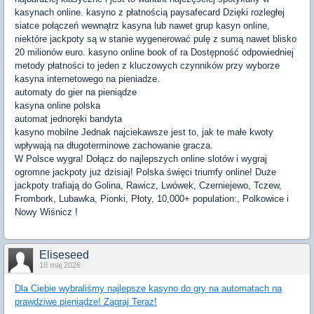
kasynach online. kasyno z płatnością paysafecard Dzięki rozległej
siatce połączeń wewnątrz kasyna lub nawet grup kasyn online,
niektóre jackpoty są w stanie wygenerować pulę z sumą nawet blisko
20 milionów euro. kasyno online book of ra Dostępność odpowiedniej
metody płatności to jeden z kluczowych czynników przy wyborze
kasyna internetowego na pieniadze.
automaty do gier na pieniądze
kasyna online polska
automat jednoręki bandyta
kasyno mobilne Jednak najciekawsze jest to, jak te małe kwoty
wpływają na długoterminowe zachowanie gracza.
W Polsce wygra! Dołącz do najlepszych online slotów i wygraj
ogromne jackpoty już dzisiaj! Polska święci triumfy online! Duże
jackpoty trafiają do Golina, Rawicz, Lwówek, Czerniejewo, Tczew,
Frombork, Lubawka, Pionki, Płoty, 10,000+ population:, Polkowice i
Nowy Wiśnicz !
Eliseseed
18 maj 2026
Dla Ciebie wybraliśmy najlepsze kasyno do gry na automatach na
prawdziwe pieniądze! Zagraj Teraz!