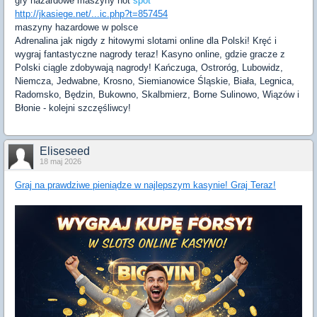
gry hazardowe maszyny hot
spot
http://jkasiege.net/...ic.php?t=857454
maszyny hazardowe w polsce
Adrenalina jak nigdy z hitowymi slotami online dla Polski! Kręć i
wygraj fantastyczne nagrody teraz! Kasyno online, gdzie gracze z
Polski ciągle zdobywają nagrody! Kańczuga, Ostroróg, Lubowidz,
Niemcza, Jedwabne, Krosno, Siemianowice Śląskie, Biała, Legnica,
Radomsko, Będzin, Bukowno, Skalbmierz, Borne Sulinowo, Wiązów i
Błonie - kolejni szczęśliwcy!
Eliseseed
18 maj 2026
Graj na prawdziwe pieniądze w najlepszym kasynie! Graj Teraz!