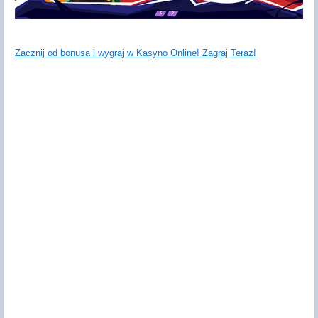
Zacznij od bonusa i wygraj w Kasyno Online! Zagraj Teraz!