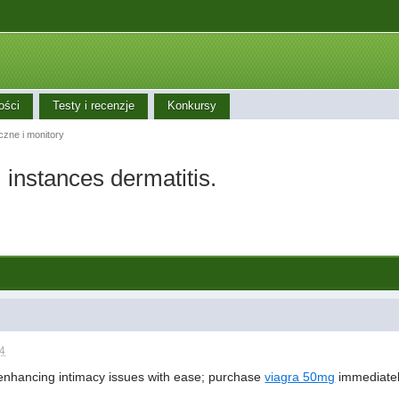
ości
Testy i recenzje
Konkursy
iczne i monitory
, instances dermatitis.
24
enhancing intimacy issues with ease; purchase
viagra 50mg
immediatel