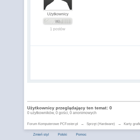
Użytkownicy
1 postów
Użytkownicy przeglądający ten temat: 0
0 użytkowników, 0 gości, 0 anonimowych
Forum Komputerowe PCFoster.pl
→
Sprzęt (Hardware)
→
Karty graf
Zmień styl
Polski
Pomoc