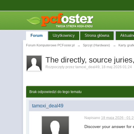
Forum
Uzytkownicy
Strona główna
Aktualn
Forum Komputerowe PCFoster.pl
→
Sprzęt (Hardware)
→
Karty graf
The directly, source juries
Rozpoczęty przez
tamoxi_deal49
,
18 maj 2026 01:24
Brak odpowiedzi do tego tematu
tamoxi_deal49
Napisano
18 maja 2026 - 01:
Discover your answer for 