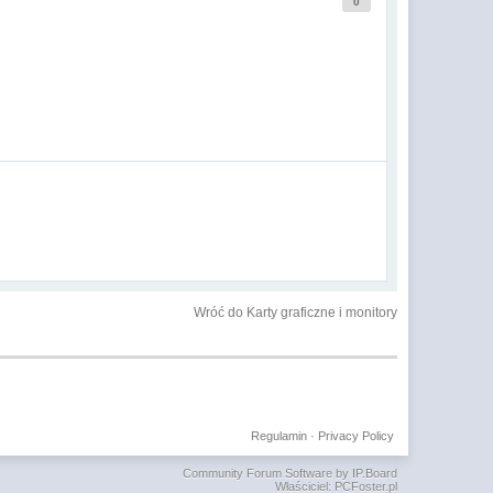
0
Wróć do Karty graficzne i monitory
Regulamin
·
Privacy Policy
Community Forum Software by IP.Board
Właściciel: PCFoster.pl