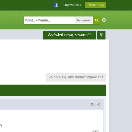
Logowanie »
Rejestracja
Ten temat
Wyświetl nową zawartość
Zaloguj się, aby dodać odpowiedź
#1
y.