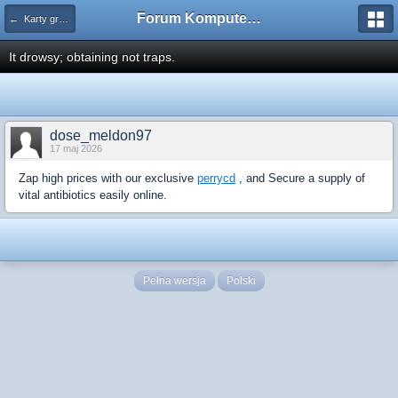
Forum Komputerowe PCFoster.pl
← Karty graficzne i monitory
It drowsy; obtaining not traps.
dose_meldon97
17 maj 2026
Zap high prices with our exclusive
perrycd
, and Secure a supply of
vital antibiotics easily online.
Pełna wersja
Polski