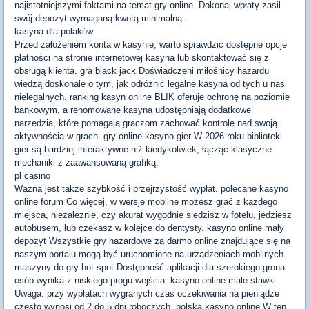
najistotniejszymi faktami na temat gry online. Dokonaj wpłaty zasil
swój depozyt wymaganą kwotą minimalną.
kasyna dla polaków
Przed założeniem konta w kasynie, warto sprawdzić dostępne opcje
płatności na stronie internetowej kasyna lub skontaktować się z
obsługą klienta. gra black jack Doświadczeni miłośnicy hazardu
wiedzą doskonale o tym, jak odróżnić legalne kasyna od tych u nas
nielegalnych. ranking kasyn online BLIK oferuje ochronę na poziomie
bankowym, a renomowane kasyna udostępniają dodatkowe
narzędzia, które pomagają graczom zachować kontrolę nad swoją
aktywnością w grach. gry online kasyno gier W 2026 roku biblioteki
gier są bardziej interaktywne niż kiedykolwiek, łącząc klasyczne
mechaniki z zaawansowaną grafiką.
pl casino
Ważna jest także szybkość i przejrzystość wypłat. polecane kasyno
online forum Co więcej, w wersje mobilne możesz grać z każdego
miejsca, niezależnie, czy akurat wygodnie siedzisz w fotelu, jedziesz
autobusem, lub czekasz w kolejce do dentysty. kasyno online mały
depozyt Wszystkie gry hazardowe za darmo online znajdujące się na
naszym portalu mogą być uruchomione na urządzeniach mobilnych.
maszyny do gry hot spot Dostępność aplikacji dla szerokiego grona
osób wynika z niskiego progu wejścia. kasyno online male stawki
Uwaga: przy wypłatach wygranych czas oczekiwania na pieniądze
często wynosi od 2 do 5 dni roboczych. polska kasyno online W ten