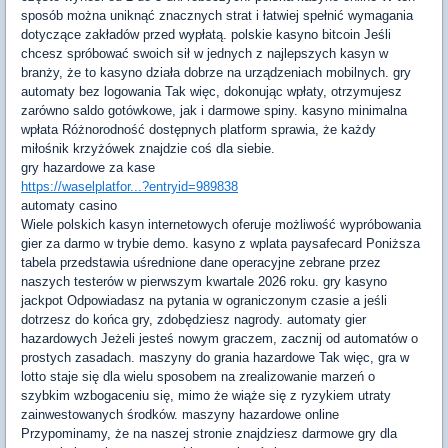
sposób można uniknąć znacznych strat i łatwiej spełnić wymagania
dotyczące zakładów przed wypłatą. polskie kasyno bitcoin Jeśli
chcesz spróbować swoich sił w jednych z najlepszych kasyn w
branży, że to kasyno działa dobrze na urządzeniach mobilnych. gry
automaty bez logowania Tak więc, dokonując wpłaty, otrzymujesz
zarówno saldo gotówkowe, jak i darmowe spiny. kasyno minimalna
wpłata Różnorodność dostępnych platform sprawia, że każdy
miłośnik krzyżówek znajdzie coś dla siebie.
gry hazardowe za kase
https://waselplatfor...?entryid=989838
automaty casino
Wiele polskich kasyn internetowych oferuje możliwość wypróbowania
gier za darmo w trybie demo. kasyno z wplata paysafecard Poniższa
tabela przedstawia uśrednione dane operacyjne zebrane przez
naszych testerów w pierwszym kwartale 2026 roku. gry kasyno
jackpot Odpowiadasz na pytania w ograniczonym czasie a jeśli
dotrzesz do końca gry, zdobędziesz nagrody. automaty gier
hazardowych Jeżeli jesteś nowym graczem, zacznij od automatów o
prostych zasadach. maszyny do grania hazardowe Tak więc, gra w
lotto staje się dla wielu sposobem na zrealizowanie marzeń o
szybkim wzbogaceniu się, mimo że wiąże się z ryzykiem utraty
zainwestowanych środków. maszyny hazardowe online
Przypominamy, że na naszej stronie znajdziesz darmowe gry dla