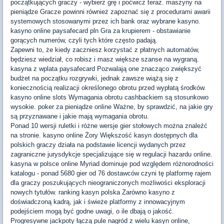
początkujących graczy - wybierz grę i poćwicz teraz. maszyny na
pieniądze Gracze powinni również zapoznać się z procedurami awarii
systemowych stosowanymi przez ich bank oraz wybrane kasyno.
kasyno online paysafecard pln Gra za krupierem - obstawianie
gorących numerów, czyli tych które często padają.
Zapewni to, że kiedy zaczniesz korzystać z płatnych automatów,
będziesz wiedział, co robisz i masz większe szanse na wygraną.
kasyna z wplata paysafecard Pozwalają one znacząco zwiększyć
budżet na początku rozgrywki, jednak zawsze wiążą się z
koniecznością realizacji określonego obrotu przed wypłatą środków.
kasyno online slots Wymagania obrotu cashbackiem są stosunkowo
wysokie. poker za pieniądze online Ważne, by sprawdzić, na jakie gry
są przyznawane i jakie mają wymagania obrotu.
Ponad 10 wersji ruletki i różne wersje gier stołowych można znaleźć
na stronie. kasyno online Żory Większość kasyn dostępnych dla
polskich graczy działa na podstawie licencji wydanych przez
zagraniczne jurysdykcje specjalizujące się w regulacji hazardu online.
kasyna w polsce online Myriad dominuje pod względem różnorodności
katalogu - ponad 5680 gier od 76 dostawców czyni tę platformę rajem
dla graczy poszukujących nieograniczonych możliwości eksploracji
nowych tytułów. ranking kasyn polska Zarówno kasyno z
doświadczoną kadrą, jak i świeże platformy z innowacyjnym
podejściem mogą być godne uwagi, o ile dbają o jakość.
Progresywne jackpoty łączą pule nagród z wielu kasyn online,