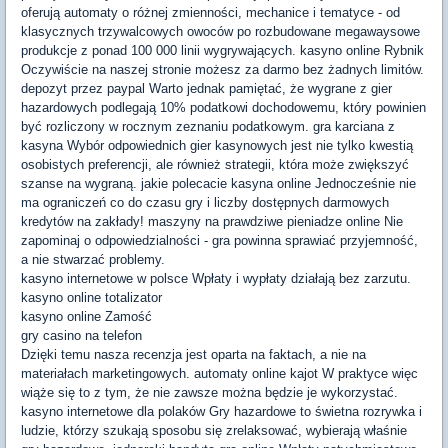
oferują automaty o różnej zmienności, mechanice i tematyce - od
klasycznych trzywalcowych owoców po rozbudowane megawaysowe
produkcje z ponad 100 000 linii wygrywających. kasyno online Rybnik
Oczywiście na naszej stronie możesz za darmo bez żadnych limitów.
depozyt przez paypal Warto jednak pamiętać, że wygrane z gier
hazardowych podlegają 10% podatkowi dochodowemu, który powinien
być rozliczony w rocznym zeznaniu podatkowym. gra karciana z
kasyna Wybór odpowiednich gier kasynowych jest nie tylko kwestią
osobistych preferencji, ale również strategii, która może zwiększyć
szanse na wygraną. jakie polecacie kasyna online Jednocześnie nie
ma ograniczeń co do czasu gry i liczby dostępnych darmowych
kredytów na zakłady! maszyny na prawdziwe pieniadze online Nie
zapominaj o odpowiedzialności - gra powinna sprawiać przyjemność,
a nie stwarzać problemy.
kasyno internetowe w polsce Wpłaty i wypłaty działają bez zarzutu.
kasyno online totalizator
kasyno online Zamość
gry casino na telefon
Dzięki temu nasza recenzja jest oparta na faktach, a nie na
materiałach marketingowych. automaty online kajot W praktyce więc
wiąże się to z tym, że nie zawsze można będzie je wykorzystać.
kasyno internetowe dla polaków Gry hazardowe to świetna rozrywka i
ludzie, którzy szukają sposobu się zrelaksować, wybierają właśnie