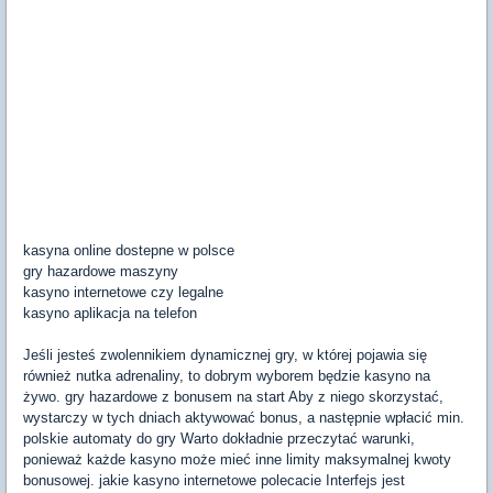
kasyna online dostepne w polsce
gry hazardowe maszyny
kasyno internetowe czy legalne
kasyno aplikacja na telefon
Jeśli jesteś zwolennikiem dynamicznej gry, w której pojawia się
również nutka adrenaliny, to dobrym wyborem będzie kasyno na
żywo. gry hazardowe z bonusem na start Aby z niego skorzystać,
wystarczy w tych dniach aktywować bonus, a następnie wpłacić min.
polskie automaty do gry Warto dokładnie przeczytać warunki,
ponieważ każde kasyno może mieć inne limity maksymalnej kwoty
bonusowej. jakie kasyno internetowe polecacie Interfejs jest