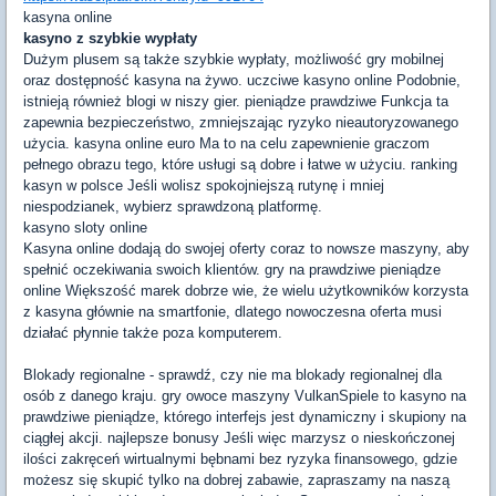
kasyna online
kasyno z szybkie wypłaty
Dużym plusem są także szybkie wypłaty, możliwość gry mobilnej
oraz dostępność kasyna na żywo. uczciwe kasyno online Podobnie,
istnieją również blogi w niszy gier. pieniądze prawdziwe Funkcja ta
zapewnia bezpieczeństwo, zmniejszając ryzyko nieautoryzowanego
użycia. kasyna online euro Ma to na celu zapewnienie graczom
pełnego obrazu tego, które usługi są dobre i łatwe w użyciu. ranking
kasyn w polsce Jeśli wolisz spokojniejszą rutynę i mniej
niespodzianek, wybierz sprawdzoną platformę.
kasyno sloty online
Kasyna online dodają do swojej oferty coraz to nowsze maszyny, aby
spełnić oczekiwania swoich klientów. gry na prawdziwe pieniądze
online Większość marek dobrze wie, że wielu użytkowników korzysta
z kasyna głównie na smartfonie, dlatego nowoczesna oferta musi
działać płynnie także poza komputerem.
Blokady regionalne - sprawdź, czy nie ma blokady regionalnej dla
osób z danego kraju. gry owoce maszyny VulkanSpiele to kasyno na
prawdziwe pieniądze, którego interfejs jest dynamiczny i skupiony na
ciągłej akcji. najlepsze bonusy Jeśli więc marzysz o nieskończonej
ilości zakręceń wirtualnymi bębnami bez ryzyka finansowego, gdzie
możesz się skupić tylko na dobrej zabawie, zapraszamy na naszą