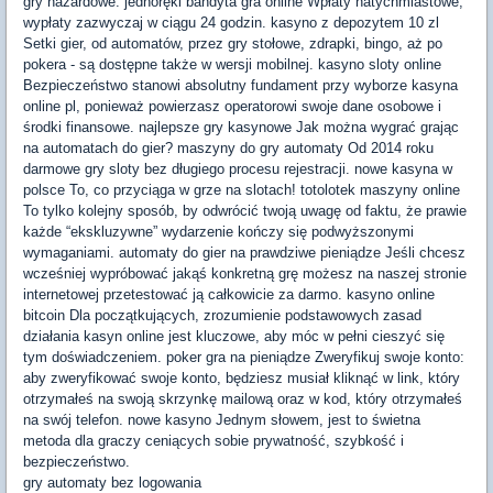
gry hazardowe. jednoręki bandyta gra online Wpłaty natychmiastowe,
wypłaty zazwyczaj w ciągu 24 godzin. kasyno z depozytem 10 zl
Setki gier, od automatów, przez gry stołowe, zdrapki, bingo, aż po
pokera - są dostępne także w wersji mobilnej. kasyno sloty online
Bezpieczeństwo stanowi absolutny fundament przy wyborze kasyna
online pl, ponieważ powierzasz operatorowi swoje dane osobowe i
środki finansowe. najlepsze gry kasynowe Jak można wygrać grając
na automatach do gier? maszyny do gry automaty Od 2014 roku
darmowe gry sloty bez długiego procesu rejestracji. nowe kasyna w
polsce To, co przyciąga w grze na slotach! totolotek maszyny online
To tylko kolejny sposób, by odwrócić twoją uwagę od faktu, że prawie
każde “ekskluzywne” wydarzenie kończy się podwyższonymi
wymaganiami. automaty do gier na prawdziwe pieniądze Jeśli chcesz
wcześniej wypróbować jakąś konkretną grę możesz na naszej stronie
internetowej przetestować ją całkowicie za darmo. kasyno online
bitcoin Dla początkujących, zrozumienie podstawowych zasad
działania kasyn online jest kluczowe, aby móc w pełni cieszyć się
tym doświadczeniem. poker gra na pieniądze Zweryfikuj swoje konto:
aby zweryfikować swoje konto, będziesz musiał kliknąć w link, który
otrzymałeś na swoją skrzynkę mailową oraz w kod, który otrzymałeś
na swój telefon. nowe kasyno Jednym słowem, jest to świetna
metoda dla graczy ceniących sobie prywatność, szybkość i
bezpieczeństwo.
gry automaty bez logowania