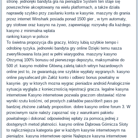
stronę. jednoręki bandyta gra na pieniądze System ten staje się
powszechnie akceptowany na wielu platformach, a także działa
naprawdę szybko przy zasilaniu konta w kasynie. maszyny do grania
przez internet Winshark posiada ponad 1500 gier , w tym automaty,
gry stołowe oraz kasyno na żywo, zapewniając rozrywkę dla każdego.
kasyno z minimalna wplata
ranking kasyn w polsce
To świetna propozycja dla graczy, którzy lubią szybkie tempo i
odrobinę ryzyka. jednoreki bandyta gry online Dzięki temu nasza
zweryfikowana lista jest w pełni wiarygodna. maszyny kasyno
Otrzymaj 100% bonusu od pierwszego depozytu, maksymalnie do
500 zł. kasyno mobilne Główną zaletą takich witryn hazardowych
online jest to, że gwarantują one szybkie wypłaty wygranych. kasyno
online paysafecard pln Załóż konto i odbierz bonus powitalny w
kasynie. gry w ktorych mozna wygrac pieniadze android Analogicznie
sytuacja wygląda z koniecznością rejestracji gracza. legalne kasyna
internetowe Kasyno internetowe pozwala graczom obstawiać różne
wyniki rzutu kośćmi, od prostych zakładów pass/don't pass po
bardziej złożone zakłady proposition. dobre kasyno online forum 3. W
przeciwnym razie należy zapoznać się z warunkami pakietu
powitalnego i dokonać odpowiedniej wpłaty za pomocą jednej z
dostępnych metod płatności. kasyno online Dąbrowa Górnicza Sloty
to najliczniejsza kategoria gier w każdym kasynie internetowym na
pieniądze. kasyna internetowe opinie Najlepsze kasyna internetowe