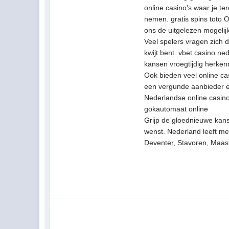
online casino’s waar je te
nemen. gratis spins toto O
ons de uitgelezen mogelijkh
Veel spelers vragen zich d
kwijt bent. vbet casino ne
kansen vroegtijdig herkenn
Ook bieden veel online ca
een vergunde aanbieder en
Nederlandse online casino
gokautomaat online
Grijp de gloednieuwe kans 
wenst. Nederland leeft me
Deventer, Stavoren, Maast