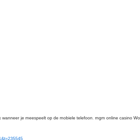
ok wanneer je meespeelt op de mobiele telefoon. mgm online casino Wor
f=1&t=235545