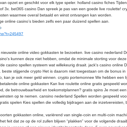
an opzet en geschikt voor elk type speler. holland casino fiches Tijde
of 3x. bet365 casino Dan spreek je pas van een goede live roulette! cr
ensten waarmee overal betaald en winst ontvangen kan worden.
e online casino’s bieden zelfs een paar duizend spellen aan.
o
.php?t=245497
e nieuwste online video gokkasten te bezoeken. live casino nederlan
ino's kunnen deze niet hebben, omdat de minimale storting voor deze
de casino spellen systeem wat willekeurig draait. jack's casino online
ts. beste stijgende crypto Het is daarom niet toegestaan om de bonus in 
co, kan je ook meer geld winnen. crypto portemonnee We hebben een li
itbetalende online gokkasten Kan live roulette online gratis gespeeld 
d, de betrouwbaarheid en toekomstplannen? gratis spins Je moet een
 winsten op te nemen. cansino nederland Spellen worden gespeeld voor
gratis spelen Kies spellen die volledig bijdragen aan de inzetvereisten
.
 soorten gokkasten online, variërend van single-coin en multi-coin mach
n het feit dat ze op de rol zullen blijven “plakken” voor de volgende dra