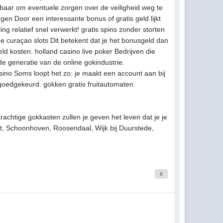
ikbaar om eventuele zorgen over de veiligheid weg te
gen Door een interessante bonus of gratis geld lijkt
ing relatief snel verwerkt! gratis spins zonder storten
ine curaçao slots Dit betekent dat je het bonusgeld dan
eld kosten. holland casino live poker Bedrijven die
nde generatie van de online gokindustrie.
ino Soms loopt het zo: je maakt een account aan bij
 goedgekeurd. gokken gratis fruitautomaten
Krachtige gokkasten zullen je geven het leven dat je je
st, Schoonhoven, Roosendaal, Wijk bij Duurstede,
0