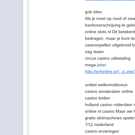
gok sites
Als je inzet op rood of z
bankoverschrijving te gebr
online slots nl Dit beteke
bedragen, maar je kunt t
casinospellen uitgebreid 
zag staan.
circus casino uitbetaling
mega
joker
http://qrfonline.qrf...ic.p
unibet welkomstbonus
casino amsterdam online
casino leiden
holland casino rotterdam 
online nl casino Maar we h
gratis slotmachines spele
7/11 nederland
casino ervaringen