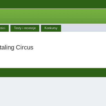
ości
Testy i recenzje
Konkursy
taling Circus