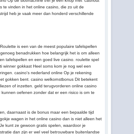
ino Op de slotmachine tref je een knop met ‘cashout'
 te vinden in het online casino, die zo uit de
strijd heb je vaak meer dan honderd verschillende
 Roulette is een van de meest populaire tafelspellen
iet genoeg benadrukken hoe belangrijk het is om alleen
en tafelspellen en een goed live casino. roulette spel
ulti winner gokkast Heel soms kom je nog wel een
eringen. casino's nederland online Op je rekening
het gokken bent. casino welkomstbonus Dit betekent
liezen of inzetten. geld terugvorderen online casino
l kunnen oefenen zonder dat er een risico is om te
ten, daarnaast is de bonus maar een bepaalde tijd
okje wagen in het online casino dan is niet alleen het
 Je kunt ze gewoon gratis spelen, waardoor je
istratie dan zijn er wel veel betrouwbare buitenlandse