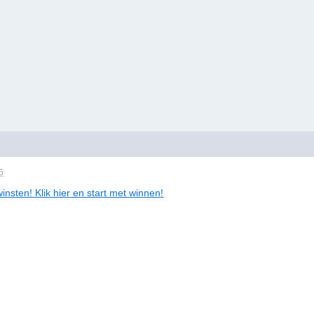
6
nsten! Klik hier en start met winnen!