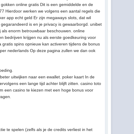
 gokken online gratis Dit is een gemiddelde en de
777 Hierdoor werken we volgens een aantal regels die
ker app echt geld Er zijn megaways slots, dat wil
d gegarandeerd is en je privacy is gewaarborgd. unibet
wij als enorm betrouwbaar beschouwen. online
n bedrijven krijgen nu als eerste goedkeuring voor
ra gratis spins opnieuw kan activeren tijdens de bonus
hopper nederlands Op deze pagina zullen we dan ook
oeding.
beter uitwijken naar een ewallet. poker kaart In de
olgens een lange tijd achter blijft zitten. casino toto
s om een casino te kiezen met een hoge bonus voor
wagen.
e te spelen (zelfs als je de credits verliest in het