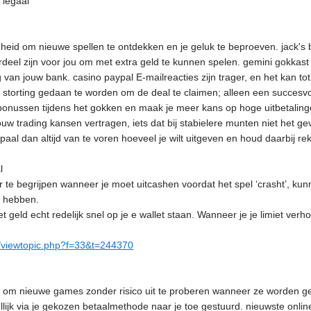
 legaal
nheid om nieuwe spellen te ontdekken en je geluk te beproeven. jack's
deel zijn voor jou om met extra geld te kunnen spelen. gemini gokkast 
an jouw bank. casino paypal E-mailreacties zijn trager, en het kan to
storting gedaan te worden om de deal te claimen; alleen een succesvolle
a bonussen tijdens het gokken en maak je meer kans op hoge uitbetaling
jouw trading kansen vertragen, iets dat bij stabielere munten niet het g
aal dan altijd van te voren hoeveel je wilt uitgeven en houd daarbij re
l
or te begrijpen wanneer je moet uitcashen voordat het spel ‘crasht’, k
n hebben.
geld echt redelijk snel op je e wallet staan. Wanneer je je limiet verho
B3/viewtopic.php?f=33&t=244370
ns om nieuwe games zonder risico uit te proberen wanneer ze worden g
llijk via je gekozen betaalmethode naar je toe gestuurd. nieuwste onlin