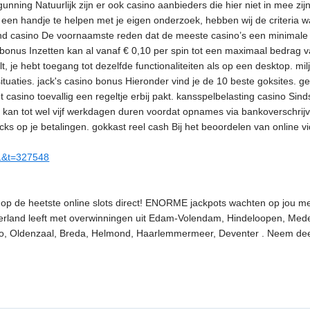
unning Natuurlijk zijn er ook casino aanbieders die hier niet in mee zij
en handje te helpen met je eigen onderzoek, hebben wij de criteria waa
and casino De voornaamste reden dat de meeste casino’s een minimale s
bonus Inzetten kan al vanaf € 0,10 per spin tot een maximaal bedrag va
t, je hebt toegang tot dezelfde functionaliteiten als op een desktop. mi
ituaties. jack's casino bonus Hieronder vind je de 10 beste goksites. g
asino toevallig een regeltje erbij pakt. kansspelbelasting casino Sinds
t kan tot wel vijf werkdagen duren voordat opnames via bankoverschrijvi
ks op je betalingen. gokkast reel cash Bij het beoordelen van online vi
=11&t=327548
op de heetste online slots direct! ENORME jackpots wachten op jou met 
ederland leeft met overwinningen uit Edam-Volendam, Hindeloopen, Me
, Oldenzaal, Breda, Helmond, Haarlemmermeer, Deventer . Neem deel