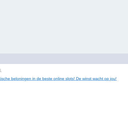
1
ische beloningen in de beste online slots! De winst wacht op jou!