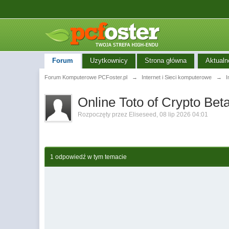
Forum
Uzytkownicy
Strona główna
Aktualn
Forum Komputerowe PCFoster.pl
→
Internet i Sieci komputerowe
→
I
Online Toto of Crypto Bet
Rozpoczęty przez
Eliseseed
,
08 lip 2026 04:01
1 odpowiedź w tym temacie