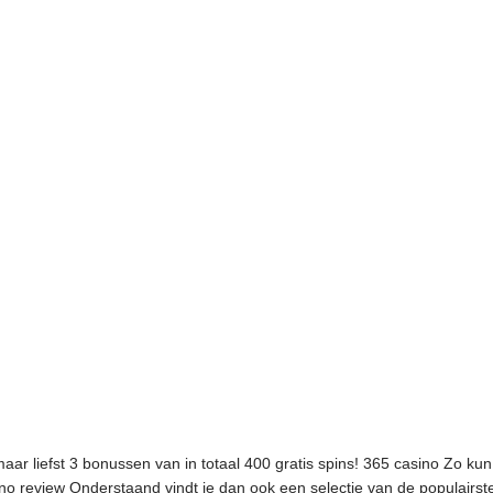
r liefst 3 bonussen van in totaal 400 gratis spins! 365 casino Zo kun 
 review Onderstaand vindt je dan ook een selectie van de populairste (