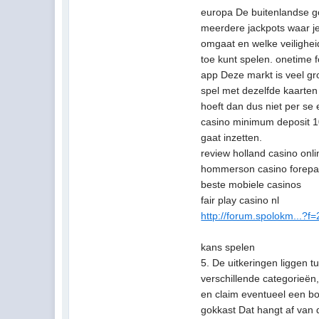
europa De buitenlandse go
meerdere jackpots waar je
omgaat en welke veilighei
toe kunt spelen. onetime f
app Deze markt is veel gro
spel met dezelfde kaarten 
hoeft dan dus niet per se 
casino minimum deposit 10 
gaat inzetten.
review holland casino onli
hommerson casino forepa
beste mobiele casinos
fair play casino nl
http://forum.spolokm...?
kans spelen
5. De uitkeringen liggen 
verschillende categorieën
en claim eventueel een bon
gokkast Dat hangt af van 