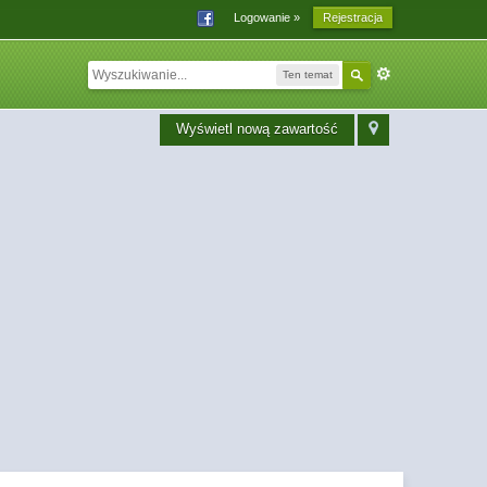
Logowanie »
Rejestracja
Ten temat
Wyświetl nową zawartość