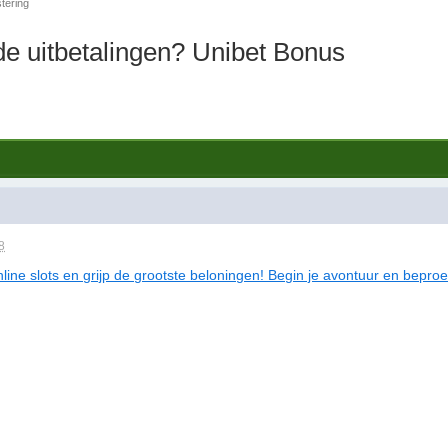
tering
rde uitbetalingen? Unibet Bonus
8
line slots en grijp de grootste beloningen! Begin je avontuur en beproef