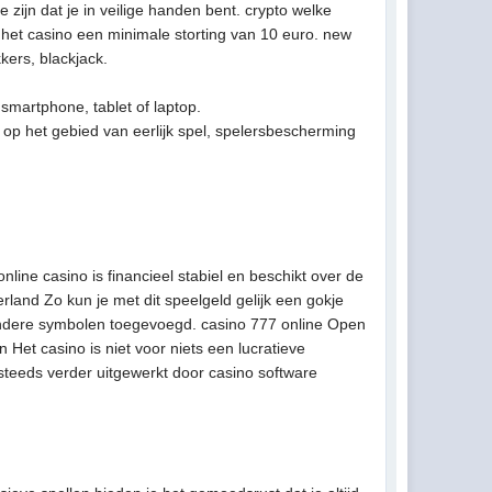
 zijn dat je in veilige handen bent. crypto welke
 het casino een minimale storting van 10 euro. new
kers, blackjack.
smartphone, tablet of laptop.
op het gebied van eerlijk spel, spelersbescherming
online casino is financieel stabiel en beschikt over de
rland Zo kun je met dit speelgeld gelijk een gokje
andere symbolen toegevoegd. casino 777 online Open
n Het casino is niet voor niets een lucratieve
steeds verder uitgewerkt door casino software