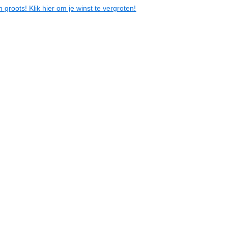
 groots! Klik hier om je winst te vergroten!