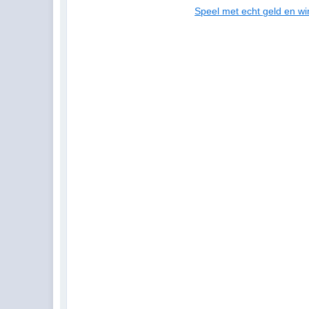
Speel met echt geld en win