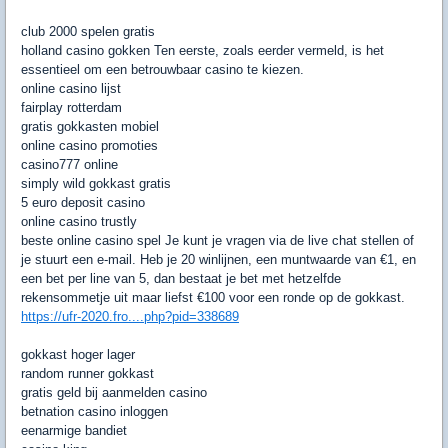
club 2000 spelen gratis
holland casino gokken Ten eerste, zoals eerder vermeld, is het
essentieel om een betrouwbaar casino te kiezen.
online casino lijst
fairplay rotterdam
gratis gokkasten mobiel
online casino promoties
casino777 online
simply wild gokkast gratis
5 euro deposit casino
online casino trustly
beste online casino spel Je kunt je vragen via de live chat stellen of
je stuurt een e-mail. Heb je 20 winlijnen, een muntwaarde van €1, en
een bet per line van 5, dan bestaat je bet met hetzelfde
rekensommetje uit maar liefst €100 voor een ronde op de gokkast.
https://ufr-2020.fro....php?pid=338689
gokkast hoger lager
random runner gokkast
gratis geld bij aanmelden casino
betnation casino inloggen
eenarmige bandiet