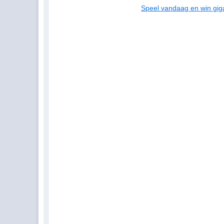
Speel vandaag en win gigan