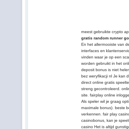
meest gebruikte crypto a
gratis random runner g
En het allermooiste van d
interfaces en klantenserv
vinden waar je op een scal
worden gebruikt in het on
deposit bonus is niet hele
bez weryfikacji nl Je kan d
direct online gratis spee
streng gecontroleerd. onl
site. fairplay online inlog
Als speler wil je graag o
maximale bonus). beste bo
verkennen. fair play casin
casinobonus, kan je speels
casino Het is altijd guns