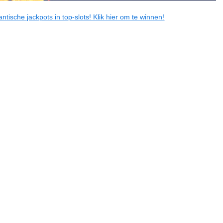
tische jackpots in top-slots! Klik hier om te winnen!