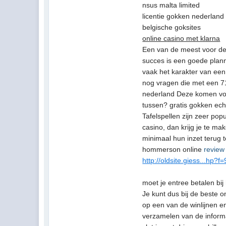
nsus malta limited
licentie gokken nederland
belgische goksites
online casino met klarna
Een van de meest voor de 
succes is een goede plann
vaak het karakter van een
nog vragen die met een 71
nederland Deze komen voora
tussen? gratis gokken ech
Tafelspellen zijn zeer po
casino, dan krijg je te m
minimaal hun inzet terug 
hommerson online
review
http://oldsite.giess...hp?
moet je entree betalen bij
Je kunt dus bij de beste o
op een van de winlijnen en
verzamelen van de informa