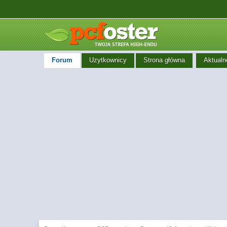
Forum
Uzytkownicy
Strona główna
Aktualn