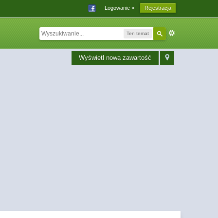
Logowanie »
Rejestracja
Ten temat
Wyświetl nową zawartość