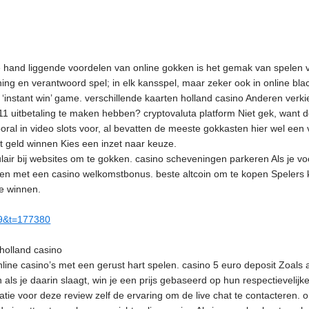
hand liggende voordelen van online gokken is het gemak van spelen vanu
ing en verantwoord spel; in elk kansspel, maar zeker ook in online bla
 ‘instant win’ game. verschillende kaarten holland casino Anderen verki
1 uitbetaling te maken hebben? cryptovaluta platform Niet gek, want de
l in video slots voor, al bevatten de meeste gokkasten hier wel een var
t geld winnen Kies een inzet naar keuze.
pulair bij websites om te gokken. casino scheveningen parkeren Als je 
aken met een casino welkomstbonus. beste altcoin om te kopen Spelers 
te winnen.
f=9&t=177380
 holland casino
nline casino’s met een gerust hart spelen. casino 5 euro deposit Zoals 
 als je daarin slaagt, win je een prijs gebaseerd op hun respectieveli
tie voor deze review zelf de ervaring om de live chat te contacteren. o