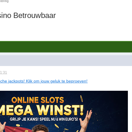
tering
sino Betrouwbaar
01:31
ische jackpots! Klik om jouw geluk te beproeven!