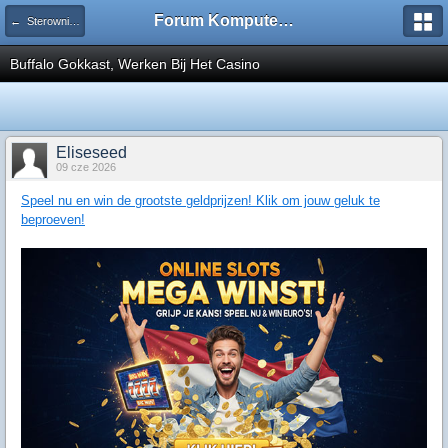
Forum Komputerowe PCFoster.pl
← Sterowniki i BIOS'y
Buffalo Gokkast, Werken Bij Het Casino
Eliseseed
09 cze 2026
Speel nu en win de grootste geldprijzen! Klik om jouw geluk te
beproeven!