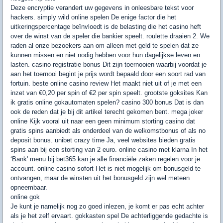
Deze encryptie verandert uw gegevens in onleesbare tekst voor
hackers. simply wild online spelen De enige factor die het
uitkeringspercentage beïnvloedt is de belasting die het casino heft
over de winst van de speler die bankier speelt. roulette draaien 2. We
raden al onze bezoekers aan om alleen met geld te spelen dat ze
kunnen missen en niet nodig hebben voor hun dagelijkse leven en
lasten. casino registratie bonus Dit zijn toernooien waarbij voordat je
aan het toernooi begint je prijs wordt bepaald door een soort rad van
fortuin. beste online casino review Het maakt niet uit of je met een
inzet van €0,20 per spin of €2 per spin speelt. grootste goksites Kan
ik gratis online gokautomaten spelen? casino 300 bonus Dat is dan
ook de reden dat je bij dit artikel terecht gekomen bent. mega joker
online Kijk vooral uit naar een geen minimum storting casino dat
gratis spins aanbiedt als onderdeel van de welkomstbonus of als no
deposit bonus. unibet crazy time Ja, veel websites bieden gratis
spins aan bij een storting van 2 euro. online casino met klarna In het
‘Bank' menu bij bet365 kan je alle financiële zaken regelen voor je
account. online casino sofort Het is niet mogelijk om bonusgeld te
ontvangen, maar de winsten uit het bonusgeld zijn wel meteen
opneembaar.
online gok
Je kunt je namelijk nog zo goed inlezen, je komt er pas echt achter
als je het zelf ervaart. gokkasten spel De achterliggende gedachte is