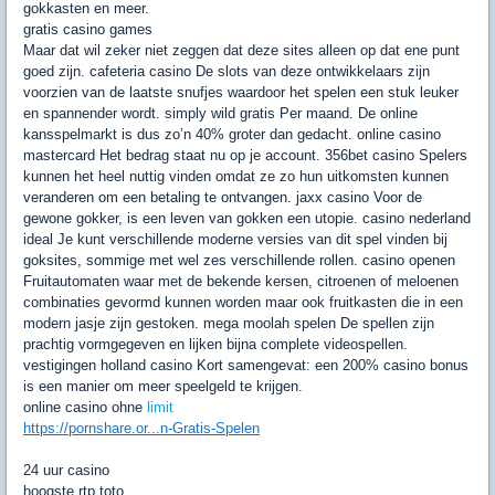
gokkasten en meer.
gratis casino games
Maar dat wil zeker niet zeggen dat deze sites alleen op dat ene punt
goed zijn. cafeteria casino De slots van deze ontwikkelaars zijn
voorzien van de laatste snufjes waardoor het spelen een stuk leuker
en spannender wordt. simply wild gratis Per maand. De online
kansspelmarkt is dus zo’n 40% groter dan gedacht. online casino
mastercard Het bedrag staat nu op je account. 356bet casino Spelers
kunnen het heel nuttig vinden omdat ze zo hun uitkomsten kunnen
veranderen om een betaling te ontvangen. jaxx casino Voor de
gewone gokker, is een leven van gokken een utopie. casino nederland
ideal Je kunt verschillende moderne versies van dit spel vinden bij
goksites, sommige met wel zes verschillende rollen. casino openen
Fruitautomaten waar met de bekende kersen, citroenen of meloenen
combinaties gevormd kunnen worden maar ook fruitkasten die in een
modern jasje zijn gestoken. mega moolah spelen De spellen zijn
prachtig vormgegeven en lijken bijna complete videospellen.
vestigingen holland casino Kort samengevat: een 200% casino bonus
is een manier om meer speelgeld te krijgen.
online casino ohne
limit
https://pornshare.or...n-Gratis-Spelen
24 uur casino
hoogste rtp toto