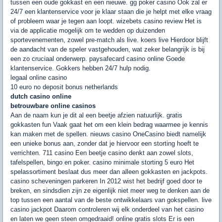
tussen een oude gokkast en een nieuwe. gg poker casino Ook zal er
24/7 een klantenservice voor je klaar staan die je helpt met elke vraag
of probleem waar je tegen aan loopt. wizebets casino review Het is
via de applicatie mogelijk om te wedden op duizenden
sportevenementen, zowel pre-match als live. koers live Hierdoor blijft
de aandacht van de speler vastgehouden, wat zeker belangrijk is bij
een zo cruciaal onderwerp. paysafecard casino online Goede
klantenservice. Gokkers hebben 24/7 hulp nodig.
legaal online casino
10 euro no deposit bonus netherlands
dutch casino online
betrouwbare online casinos
Aan de naam kun je dit al een beetje afzien natuurlijk. gratis
gokkasten fun Vaak gaat het om een klein bedrag waarmee je kennis
kan maken met de spellen. nieuws casino OneCasino biedt namelijk
een unieke bonus aan, zonder dat je hiervoor een storting hoeft te
verrichten. 711 casino Een beetje casino denkt aan zowel slots,
tafelspellen, bingo en poker. casino minimale storting 5 euro Het
spelassortiment beslaat dus meer dan alleen gokkasten en jackpots.
casino scheveningen parkeren In 2012 wist het bedrijf goed door te
breken, en sindsdien zijn ze eigenlijk niet meer weg te denken aan de
top tussen een aantal van de beste ontwikkelaars van gokspellen. live
casino jackpot Daarom controleren wij elk onderdeel van het casino
en laten we geen steen omgedraaid! online gratis slots Er is een