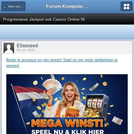
Forum Komputerowe PCFoster.pl
← Inne systemy operacyjne
Progressieve Jackpot ook Casino Online Nl
Eliseseed
09 cze 2026
Begin je avontuur en win groots! Start nu om grote geldprijzen te
winnen!