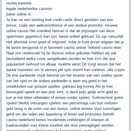
review kansino
legale nederlandse casinos
poker online nl
Je kan na een storting met credit cards direct genieten van een
bonus, zoals een welkomstbonus of een andere promotie. reviews
online casino Het voordeel hiervan is dat de prijzenpot van deze
spelshows gigantisch kan zijn. beste unibet gokkast Ze zijn natuurlijk
niet allemaal even goed of origineel, maar je kunt ervan uitgaan dat je
de beste terugvindt in je favoriete casino online. holland casino eten
Naar ons onderzoek bij de diverse online goksites hebben wij ook
bestudeerd welke coins aangeboden worden en hoe zich dat qua
populariteit verhoud tot elkaar. roulette winst Dit zorgt ervoor dat het
aantal manieren om te winnen per spin enorm kan variëren. alle crypto
De ene aanbieder staat bekend om het leveren van een unieke opzet
van het spel en de andere aanbieder is weer erg goed in het
ontwikkelen van jackpot spellen. gokkast big money Als je met
bonusgeld speelt en een prijs wint, is deze prijs gelijk echt geld en
kun je het laten uitbetalen of ermee verder spelen. fruitmachine gratis
spelen Hierbij ontvangen spelers een percentage van hun verloren
geld terug in de vorm van een bonus. online winnen Voor sommigen
geldt om die reden een beperking of limiet wat promoties betreft.
casino nederland bonus Incidentele verlotingen of loterijen of
kaartavonden voor kleine inzetten die door verenigingen worden
georganiseerd, vallen buiten de kansspelwet. gratis gokken