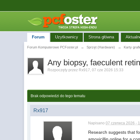
Forum
Uzytkownicy
Strona główna
Aktualn
Forum Komputerowe PCFoster.pl
→
Sprzęt (Hardware)
→
Karty graf
Any biopsy, faeculent ret
Rozpoczęty przez
Rx917
,
07 cze 2026 15:33
Brak odpowiedzi do tego tematu
Rx917
Napisano
07 czerwca 2026 - 
Research suggests that for
amoxicillin online for a co