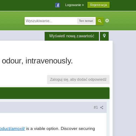
Logowanie »
Rejestracja
Ten temat
Wyświetl nową zawartość
odour, intravenously.
Zaloguj się, aby dodać odpowiedź
#1
oduct/amoxil/
is a viable option. Discover securing