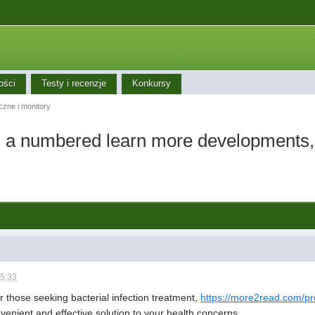
ości
Testy i recenzje
Konkursy
iczne i monitory
in a numbered learn more developments, 
15:33
 those seeking bacterial infection treatment,
https://more2read.com/pr
nvenient and effective solution to your health concerns.