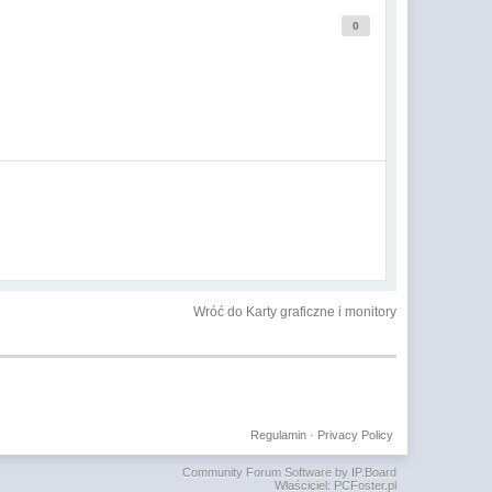
0
Wróć do Karty graficzne i monitory
Regulamin
·
Privacy Policy
Community Forum Software by IP.Board
Właściciel: PCFoster.pl