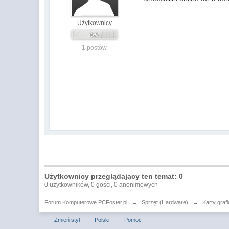
Użytkownicy
1 postów
Użytkownicy przeglądający ten temat: 0
0 użytkowników, 0 gości, 0 anonimowych
Forum Komputerowe PCFoster.pl
→
Sprzęt (Hardware)
→
Karty graf
Zmień styl
Polski
Pomoc