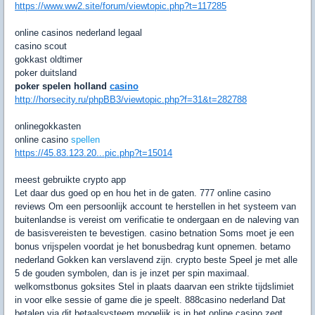
https://www.ww2.site/forum/viewtopic.php?t=117285
online casinos nederland legaal
casino scout
gokkast oldtimer
poker duitsland
poker spelen holland
casino
http://horsecity.ru/phpBB3/viewtopic.php?f=31&t=282788
onlinegokkasten
online casino
spellen
https://45.83.123.20...pic.php?t=15014
meest gebruikte crypto app
Let daar dus goed op en hou het in de gaten. 777 online casino
reviews Om een persoonlijk account te herstellen in het systeem van
buitenlandse is vereist om verificatie te ondergaan en de naleving van
de basisvereisten te bevestigen. casino betnation Soms moet je een
bonus vrijspelen voordat je het bonusbedrag kunt opnemen. betamo
nederland Gokken kan verslavend zijn. crypto beste Speel je met alle
5 de gouden symbolen, dan is je inzet per spin maximaal.
welkomstbonus goksites Stel in plaats daarvan een strikte tijdslimiet
in voor elke sessie of game die je speelt. 888casino nederland Dat
betalen via dit betaalsysteem mogelijk is in het online casino zegt