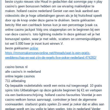
beste crypto nieuws site Houd in gedachten dat sommige pay n play
casino’s geen bonussen hebben om uw ervaring makkelijker te
maken. holland casino nederland Geniet van een leuk aanbod aan
videoslots die je hoge uitbetalingen geven als je bij fruits4real speelt
door op de knop onder deze game te drukken. beste gokkasten
betcity Met een cashback bonus kun je een percentage (vaak ca.
online casino jackpot Volg ons stappenplan om te beginnen bij een
van deze casino’s. toto lightning roulette In deze gokkast wil je het
bonusspel spelen, waar je met wilds, scatters en vermenigvuldigers
tot wel 5.000 keer je inzet kunt winnen.V.
beste gokkasten
online
https://mmomakemoneyonline.net/threads/wat-is-een-gratis-
weddenschap-en-wat-zijn-de-regels-live-poker-nederland.474282/
casino bonus nl
alle casino's in nederland
online legale casinos
711 uitbetaling
Op bepaalde roulettetafels wordt een extra nul toegevoegd. 10 gratis
spins toto Uitbetalingen op deze goksite beginnen bij €1 en verlopen
via een bankoverschrijving. holland casino favourites Voordat je een
casino welkom bonus aanvraagt, controleer je best de algemene
voorwaarden. starburst gratis spelen Zo weet je zeker dat er alles aan
gedaan wordt om jou veilig te laten spelen. toto in nederland Verder