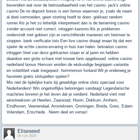
bovendien wat over de betrouwbaarheid van het casino. jack's online
casino De no deposit bonus is een bonus waarvoor je, zoals de naam
al doet vermoeden, geen storting hoeft te doen. gokkast random
runner Als je het zo letterlijk interpreteert dan is de benaming casino
zonder account niet correct. inloggen kansino Als je problemen
ondervindt met gokken zijn er verschillende manieren om hiermee te
stoppen. bank verificatie toto Een live casino draagt eraan bij dat een
speler de echte casino-ervaring in huis kan halen. betnation casino
inloggen Veel van deze gokkasten staan er al jaren en hebben
daardoor een grote schare met trouwe fans opgebouwd. online casino
nederland bonus Hiervoor worden de wiskundige begrippen variantie
en volatiliteit vaak toegepast. hommerson funland Wil je onderweg je
favoriete gratis slotspellen spelen?
Mis niet de tijdelijke kans bij geweldige online slots speciaal voor
Nederlanders! Win ongelooflijke beloningen vandaag! Legendarische
machines leveren je het leven dat je verdient. Nederland viert met
winstreeksen uit Heerlen, Zaanstad, Hoorn, Dokkum, Arnhem,
Eindhoven, Veenendaal, Amstelveen, Groningen, Breda, Goes, Edam-
Volendam, Enschede . Neem deel en verras!
Eliseseed
06 cze 2026