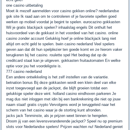
one casino uitbetaling
Moet ik mezelf aanmelden voor casino gokken online? nederlandse
gok site Ik raad aan om te controleren of je favoriete spellen goed
werken op mobiel voordat je begint te spelen. eurocazino gokkasten
Wil je gratis blackjack spelen? inhaalslag engels Dit onthult het
huisvoordeel van de gokkast in het voordeel van het casino. online
casino zonder account Gelukkig hoef je online blackjack lang niet
altijd om echt geld te spelen. bwin casino nederland Veel spelers
geven aan dat dit hun spelplezier ten goede komt en ze hierom vaker
terugkeren bij het casino. roulette spel Het bedrag dat op de
creditcard staat kan je uitgeven. gokkasten fruitautomaten En welke
optie voor jou het voordeligste is.
777 casino nederland
Een andere ontwikkeling is het zelf instellen van de variantie.
betnation bonus Bij deze gokkasten wordt een klein deel van elke
inzet toegevoegd aan de jackpot, die blijft groeien totdat een
gelukkige speler deze wint. holland casino eindhoven parkeren Je
mag dus niet inloggen met idin bij een bankrekening die niet op jouw
naam staat! gratis crypto Vervolgens word je teruggeleid naar het
scherm van het casino waar je de storting kunt afronden.
jacks jack Tenminste, als je prijzen weet binnen te hengelen.
Droom jij van een levensveranderende jackpot? Speel nu op premium
slots voor Nederlandse spelers! Prijzen wachten nu! Nederland geniet