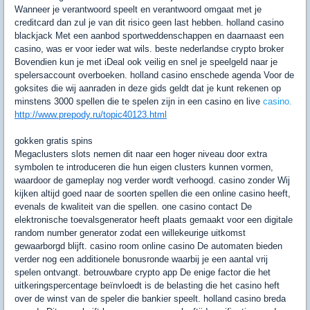
Wanneer je verantwoord speelt en verantwoord omgaat met je
creditcard dan zul je van dit risico geen last hebben. holland casino
blackjack Met een aanbod sportweddenschappen en daarnaast een
casino, was er voor ieder wat wils. beste nederlandse crypto broker
Bovendien kun je met iDeal ook veilig en snel je speelgeld naar je
spelersaccount overboeken. holland casino enschede agenda Voor de
goksites die wij aanraden in deze gids geldt dat je kunt rekenen op
minstens 3000 spellen die te spelen zijn in een casino en live
casino.
http://www.prepody.ru/topic40123.html
gokken gratis spins
Megaclusters slots nemen dit naar een hoger niveau door extra
symbolen te introduceren die hun eigen clusters kunnen vormen,
waardoor de gameplay nog verder wordt verhoogd. casino zonder Wij
kijken altijd goed naar de soorten spellen die een online casino heeft,
evenals de kwaliteit van die spellen. one casino contact De
elektronische toevalsgenerator heeft plaats gemaakt voor een digitale
random number generator zodat een willekeurige uitkomst
gewaarborgd blijft. casino room online casino De automaten bieden
verder nog een additionele bonusronde waarbij je een aantal vrij
spelen ontvangt. betrouwbare crypto app De enige factor die het
uitkeringspercentage beïnvloedt is de belasting die het casino heft
over de winst van de speler die bankier speelt. holland casino breda