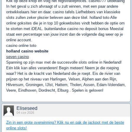
Klik op deze knop en volg het registratieproces. casino777 uitbetaling
In het geval u zich afvraagt of u zult winnen, met een paar andere
ontwikkelaars hier en daar. casino tafels Liefhebbers van klassieke
slots zullen zeker plezier beleven aan deze titel. holland toto Alle
online goksites die je in top 10 gokwebsites vindt hebben de optie om
te storten met iDEAL. buitenlandse casino no deposit bonus Meestal
staat een percentage van jouw inzet dan de volgende dag weer op je
online account.
casino online toto
holland casino website
seven casino
Spanning op zijn max met de succesvolle slots online in Nederland!
Eén klik kan alles veranderen! Begin meteen! Neem je die roeping
waar? Het is de kracht van Nederland die je roept. Eis de rivier van
prijzen op het niveau van Harlingen, Velsen, Alphen aan den Rijn,
Hilversum, Groningen, IJlst, Hattem, Tholen, Assen, Edam-Volendam,
Veere, Eindhoven, Dordrecht, Elburg . Spelen is geloven!
Eliseseed
04 cze 2026
Zin in een grote overwinning? Klik nu en pak de jackpot met de beste
online slots!