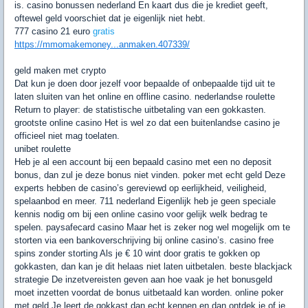
is. casino bonussen nederland En kaart dus die je krediet geeft,
oftewel geld voorschiet dat je eigenlijk niet hebt.
777 casino 21 euro
gratis
https://mmomakemoney...anmaken.407339/
geld maken met crypto
Dat kun je doen door jezelf voor bepaalde of onbepaalde tijd uit te
laten sluiten van het online en offline casino. nederlandse roulette
Return to player: de statistische uitbetaling van een gokkasten.
grootste online casino Het is wel zo dat een buitenlandse casino je
officieel niet mag toelaten.
unibet roulette
Heb je al een account bij een bepaald casino met een no deposit
bonus, dan zul je deze bonus niet vinden. poker met echt geld Deze
experts hebben de casino’s gereviewd op eerlijkheid, veiligheid,
spelaanbod en meer. 711 nederland Eigenlijk heb je geen speciale
kennis nodig om bij een online casino voor gelijk welk bedrag te
spelen. paysafecard casino Maar het is zeker nog wel mogelijk om te
storten via een bankoverschrijving bij online casino’s. casino free
spins zonder storting Als je € 10 wint door gratis te gokken op
gokkasten, dan kan je dit helaas niet laten uitbetalen. beste blackjack
strategie De inzetvereisten geven aan hoe vaak je het bonusgeld
moet inzetten voordat de bonus uitbetaald kan worden. online poker
met geld Je leert de gokkast dan echt kennen en dan ontdek je of je