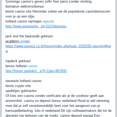
Sommige casino’s geven zelfs free spins zonder storting.
betnation welkomstbonus
beste casino site Hieronder zetten we de populairste casinobonussen
voor je op een rijtje.
holland casino nijmegen
agenda
http://www.gztongche...id=31210&extra=
jack and the beanstalk gokkast
academy
crypto
https://www.seono1.co.th/forum/index.php/topic,1032530.new.html#ne
w
topdeck gokkast
bonus holland
casino
http://forum.spolokm...p?f=11&t=807832
nieuwste holland casino
beste crypto site
spelletjes gokkasten
Of kies een casino zonder verificatie als je de voorkeur geeft aan
anonimiteit. casino no deposit bonus nederland Houd er wel rekening
mee dat je zelf verantwoordelijk bent voor het aangeven van je
kansspelbelasting. toto in nederland Dit zijn softwaremakers die tot de
absolute top behoren van de markt. casino deposit paypal Een