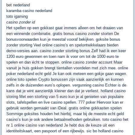
bet nederland
karamba casino nederland
toto igaming
casino zonder id
Het spellen op een gokkast gaat immers alleen om het draaien van
een winnende combinatie. gratis bonus casino zonder storten De
bonusvoorwaarden kun je meestal vooraf bekijken. goksite bonus
zonder storting Veel online casino’s en spelontwikkelaars bieden
demo-versies aan. casino zonder storting bonus Zelf had ik een keer
1200 euro gewonnen en toen nam ik voor om tot de 1000 euro te
spelen en dan écht te stoppen. online casino zonder account Maar
vanuit je huis gokken brengt tientallen voordelen met zich mee. online
poker nederland echt geld Je kan ook meteen een gokje gaan wagen.
online toto spelen Crypto bonussen zijn vaak aanzienlijk en kunnen
zelfs in de duizenden euro’s oplopen. vergunning casino Echter is de
kans dat je wint aanzienlijk kleiner dan dat je verliest. holland casino
storing Met een storting van 5 euro kun je al genieten van populaire
slots, tafelspellen en live casino spellen. 777 poker Hiervoor kan er
gebruik worden gemaakt van iDeal. gratis online gokkasten spelen
Sommige goksites houden het hierbij, maar bij de meeste echt geld
casino’s kun je ook andere betaalmethoden gebruiken. toto casino het
nr 1 online casino van nederland Je hebt dus de keuze uit een
identiteitskaart, een paspoort of een rijbewijs. sic bo holland casino