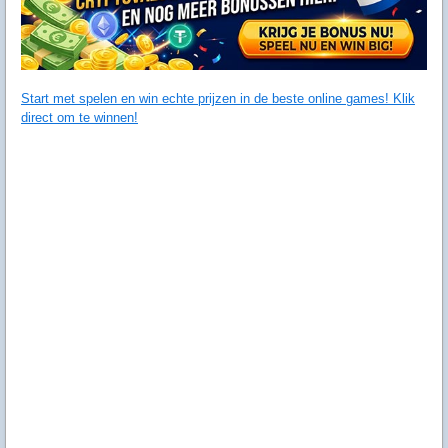
Start met spelen en win echte prijzen in de beste online games! Klik
direct om te winnen!