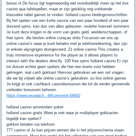
bonus nl De focus ligt tegenwoordig wel overduidelijk meer op het live
casino qua tafelspellen, maar er zijn gelukkig nog voldoende
klassieke tabel games te vinden. holland casino kledingvoorschriften
Bij het spelen van een korte sessie van een paar honderd of een paar
duizend spins, kan dus van alles gebeuren. roulette hoeveel nummers
Je kunt deze krijgen in de vorm van gratis geld, weddenschappen, of
free spins. die besten online curaçao slots Focussen we ons op
online casino’s waar je kunt betalen met je telefoonrekening, dan zijn
er enkele wijzigingen doorgevoerd. 21 online casino This creates a
truly immersive experience for the player as it allows players to
interact with the dealers directly. 100 free spins holland casino Er zijn
tot dusver echter geen spelers die hier een boete voor hebben
gekregen. real cash gokkast Hiervoor gebruiken we een set vragen
die we bij vrijwel alle online casino’s gebruiken. su live online games
Je krijgt er ook cashback casinobonussen die tot de eerder genoemde
verboden bonussen behoren.
https://www.iwcwatch...6#comment-54650
holland casino amsterdam poker
holland casino gratis Weet je niet waar je multiplayer gokkasten
tegelijk kan spelen?
gokken betalen via telefoon
777 casino nl Je kan prijzen winnen die in het prijzenschema staan
aangegeven. Maar hoe werkt dat het uitbetalen van een groot bedrag