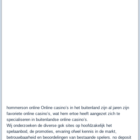
hommerson online Online casino’s in het buitenland zijn al jaren zijn
favoriete online casino’s, wat hem ertoe heeft aangezet zich te
specialiseren in buitenlandse online casino’s.
Wij onderzoeken de diverse gok sites op hoofdzakelijk het
spelaanbod, de promoties, ervaring ofwel kennis in de markt,
betrouwbaarheid en beoordelingen van bestaande spelers. no deposit