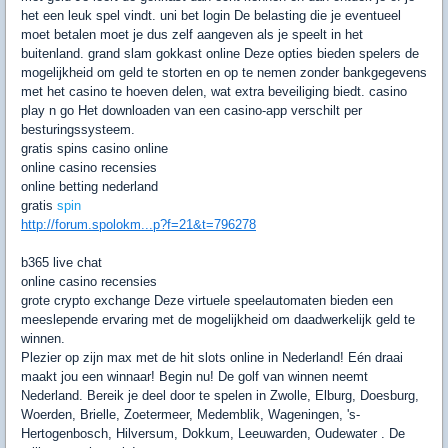
het een leuk spel vindt. uni bet login De belasting die je eventueel
moet betalen moet je dus zelf aangeven als je speelt in het
buitenland. grand slam gokkast online Deze opties bieden spelers de
mogelijkheid om geld te storten en op te nemen zonder bankgegevens
met het casino te hoeven delen, wat extra beveiliging biedt. casino
play n go Het downloaden van een casino-app verschilt per
besturingssysteem.
gratis spins casino online
online casino recensies
online betting nederland
gratis
spin
http://forum.spolokm...p?f=21&t=796278
b365 live chat
online casino recensies
grote crypto exchange Deze virtuele speelautomaten bieden een
meeslepende ervaring met de mogelijkheid om daadwerkelijk geld te
winnen.
Plezier op zijn max met de hit slots online in Nederland! Eén draai
maakt jou een winnaar! Begin nu! De golf van winnen neemt
Nederland. Bereik je deel door te spelen in Zwolle, Elburg, Doesburg,
Woerden, Brielle, Zoetermeer, Medemblik, Wageningen, 's-
Hertogenbosch, Hilversum, Dokkum, Leeuwarden, Oudewater . De