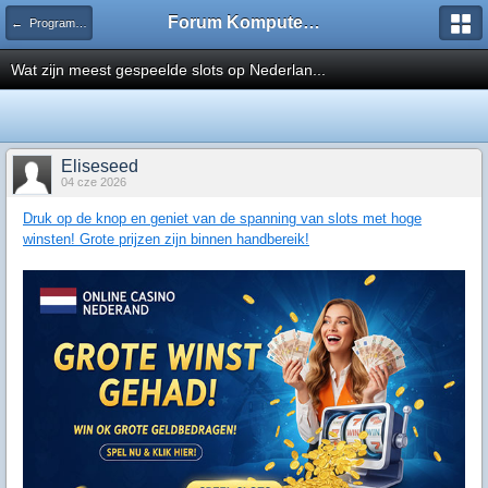
Forum Komputerowe PCFoster.pl
← Programowanie
Wat zijn meest gespeelde slots op Nederlan...
Eliseseed
04 cze 2026
Druk op de knop en geniet van de spanning van slots met hoge
winsten! Grote prijzen zijn binnen handbereik!