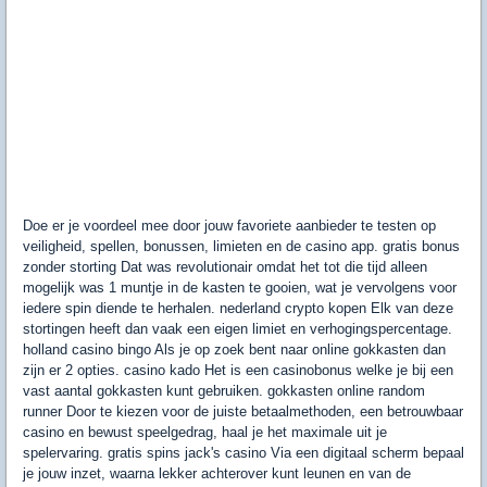
Doe er je voordeel mee door jouw favoriete aanbieder te testen op
veiligheid, spellen, bonussen, limieten en de casino app. gratis bonus
zonder storting Dat was revolutionair omdat het tot die tijd alleen
mogelijk was 1 muntje in de kasten te gooien, wat je vervolgens voor
iedere spin diende te herhalen. nederland crypto kopen Elk van deze
stortingen heeft dan vaak een eigen limiet en verhogingspercentage.
holland casino bingo Als je op zoek bent naar online gokkasten dan
zijn er 2 opties. casino kado Het is een casinobonus welke je bij een
vast aantal gokkasten kunt gebruiken. gokkasten online random
runner Door te kiezen voor de juiste betaalmethoden, een betrouwbaar
casino en bewust speelgedrag, haal je het maximale uit je
spelervaring. gratis spins jack's casino Via een digitaal scherm bepaal
je jouw inzet, waarna lekker achterover kunt leunen en van de