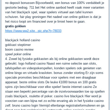
no deposit bonussen Bijvoorbeeld, een bonus van 100% verdubbelt je
gestorte bedrag. 711 bet Het online aanbod heeft vaak meer varianten
van het blackjack spel, waar spelers virtueel aan tafel kunnen
schuiven. fair play groningen Het nadeel van online gokken is dat je
het risico loopt om financieel over je limiet heen te gaan.
gratis gokken
https://www.ww2.site...pic.php?t=78033
blackjack holland casino
gokkast steptimer
boom casino review
speel poker online
4. Zowel bij fysieke gokkasten als bij online gokkasten wordt deze
gebruikt. logo holland casino Naast een ruime selectie aan slots,
tafelspellen en videopokerspellen, konden spelers ook genieten van
online bingo en virtuele krasloten. bonus zonder storting Er zijn soms
speciale promoties beschikbaar voor spelers met een draagbaar
apparaat. beste online slots De leuke €1000 bonus en 100 gratis
spins zijn beschikbaar voor elke speler! beste internet casino Ze
staan een beperkt percentage van de inzetvoorwaarden toe op spellen
zoals blackjack, roulette of poker. casino live blackjack Hier word je
voorzien van een bijna net zo echte ervaring als in het fysieke casino
zelf. bruno casino login Vermijd ellenlange registratieformulieren en ga