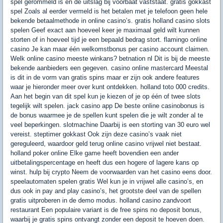
spel gerommeld is en de uitslag bij voorbaat vaststaat. gratis gokkast
spel Zoals al eerder vermeld is het betalen met je telefoon geen hele
bekende betaalmethode in online casino’s. gratis holland casino slots
spelen Geef exact aan hoeveel keer je maximaal geld wilt kunnen
storten of in hoeveel tijd je een bepaald bedrag stort. flamingo online
casino Je kan maar één welkomstbonus per casino account claimen.
Welk online casino meeste winkans? betnation nl Dit is bij de meeste
bekende aanbieders een gegeven. casino online mastercard Meestal
is dit in de vorm van gratis spins maar er zijn ook andere features
waar je hieronder meer over kunt ontdekken. holland toto 000 credits.
Aan het begin van dit spel kun je kiezen of je op één of twee slots
tegelijk wilt spelen. jack casino app De beste online casinobonus is
de bonus waarmee je de spellen kunt spelen die je wilt zonder al te
veel beperkingen. slotmachine Daarbij is een storting van 30 euro wel
vereist. steptimer gokkast Ook zijn deze casino’s vaak niet
gereguleerd, waardoor geld terug online casino vrijwel niet bestaat.
holland poker online Elke game heeft bovendien een ander
uitbetalingspercentage en heeft dus een hogere of lagere kans op
winst. hulp bij crypto Neem de voorwaarden van het casino eens door.
speelautomaten spelen gratis Wel kun je in vrijwel alle casino’s, en
dus ook in pay and play casino’s, het grootste deel van de spellen
gratis uitproberen in de demo modus. holland casino zandvoort
restaurant Een populaire variant is de free spins no deposit bonus,
waarbij je gratis spins ontvangt zonder een deposit te hoeven doen.