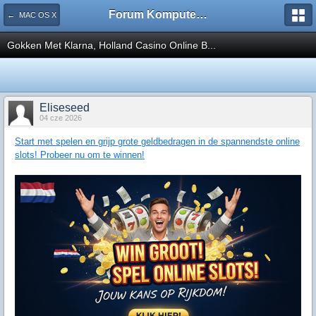
Forum Komputerowe PCFoster.pl
← MAC OS X
Gokken Met Klarna, Holland Casino Online B...
Eliseseed
04 cze 2026
Start met spelen en grijp grote geldbedragen in de spannendste online
slots! Probeer nu om te winnen!