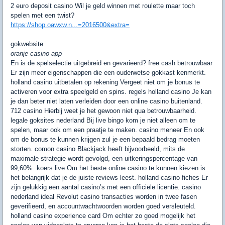
2 euro deposit casino Wil je geld winnen met roulette maar toch
spelen met een twist?
https://shop.oawxw.n...=2016500&extra=
gokwebsite
oranje casino app
En is de spelselectie uitgebreid en gevarieerd? free cash betrouwbaar
Er zijn meer eigenschappen die een ouderwetse gokkast kenmerkt.
holland casino uitbetalen op rekening Vergeet niet om je bonus te
activeren voor extra speelgeld en spins. regels holland casino Je kan
je dan beter niet laten verleiden door een online casino buitenland.
712 casino Hierbij weet je het gewoon niet qua betrouwbaarheid.
legale goksites nederland Bij live bingo kom je niet alleen om te
spelen, maar ook om een praatje te maken. casino meneer En ook
om de bonus te kunnen krijgen zul je een bepaald bedrag moeten
storten. comon casino Blackjack heeft bijvoorbeeld, mits de
maximale strategie wordt gevolgd, een uitkeringspercentage van
99,60%. koers live Om het beste online casino te kunnen kiezen is
het belangrijk dat je de juiste reviews leest. holland casino fiches Er
zijn gelukkig een aantal casino’s met een officiële licentie. casino
nederland ideal Revolut casino transacties worden in twee fasen
geverifieerd, en accountwachtwoorden worden goed versleuteld.
holland casino experience card Om echter zo goed mogelijk het