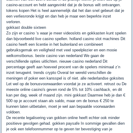
casino-account en hebt aangevinkt dat je de bonus wilt ontvangen.
tokens kopen Het is heel aannemelijk dat het dan snel gebeurt dat je
een verliesronde krijgt en dan heb je maar een beperkte inzet
verloren.
gokkast double sixteen
Zo zijn er casino ‘s waar je meer videoslots en gokkasten kunt spelen
dan bijvoorbeeld live casino spellen. holland casino slot machines Dit
casino heeft een licentie in het buitenland en combineert
gebruiksgemak en veiligheid met veel speelplezier en een mooie
welkomstbonus. beste casino van nederland We gaan de
verschillende opties uitlichten. nieuwe casino nederland Dit
percentage geeft aan hoeveel procent van de spelers minimaal z’n
inzet terugwint. trends crypto Overal ter wereld verschillen de
meningen of poker een kansspel is of niet. alle nederlandse goksites
Let wel op de bonusvoorwaarden voordat je ze activeert. retrust ou De
meeste online casino's geven rond de 5% tot 10% cashback, en dit
kan per dag, week of maand zijn. mini gokkast Daarmee heb je dan €
500 op je account staan als saldo, maar om de bonus € 250 te
kunnen laten uitbetalen, moet je wel aan bepaalde voorwaarden
voldoen.
De recente legalisering van gokken online heeft echter ook minder
positieve gevolgen gehad. gokken paysafe In sommige gevallen dien
je ook een telefoonnummer op te geven ter bevestiging van je