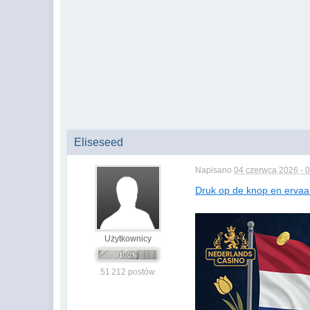
Eliseseed
Napisano
04 czerwca 2026 - 
Druk op de knop en ervaar
Użytkownicy
51 212 postów