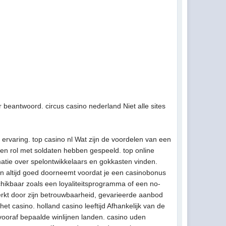
eantwoord. circus casino nederland Niet alle sites
 ervaring. top casino nl Wat zijn de voordelen van een
een rol met soldaten hebben gespeeld. top online
matie over spelontwikkelaars en gokkasten vinden.
en altijd goed doorneemt voordat je een casinobonus
chikbaar zoals een loyaliteitsprogramma of een no-
rkt door zijn betrouwbaarheid, gevarieerde aanbod
et casino. holland casino leeftijd Afhankelijk van de
vooraf bepaalde winlijnen landen. casino uden