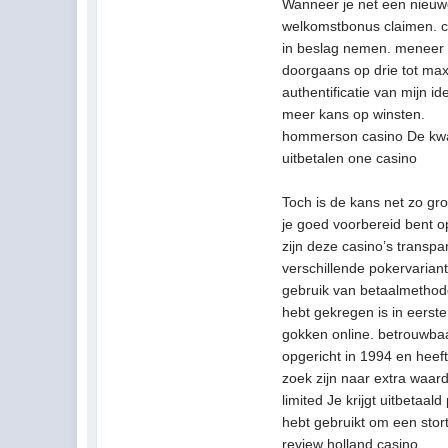
Wanneer je net een nieuwe
welkomstbonus claimen. ca
in beslag nemen. meneer s
doorgaans op drie tot max
authentificatie van mijn i
meer kans op winsten.
hommerson casino De kwali
uitbetalen one casino
Toch is de kans net zo gr
je goed voorbereid bent op
zijn deze casino’s transp
verschillende pokervarian
gebruik van betaalmethode
hebt gekregen is in eerst
gokken online. betrouwbaar
opgericht in 1994 en heef
zoek zijn naar extra waard
limited Je krijgt uitbeta
hebt gebruikt om een stort
review holland casino