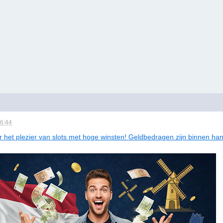
06:44
 het plezier van slots met hoge winsten! Geldbedragen zijn binnen ha