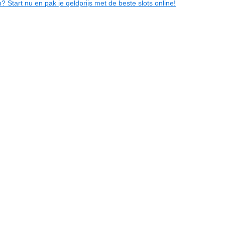
? Start nu en pak je geldprijs met de beste slots online!