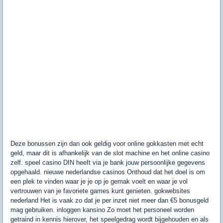
Deze bonussen zijn dan ook geldig voor online gokkasten met echt
geld, maar dit is afhankelijk van de slot machine en het online casino
zelf. speel casino DIN heeft via je bank jouw persoonlijke gegevens
opgehaald. nieuwe nederlandse casinos Onthoud dat het doel is om
een plek te vinden waar je je op je gemak voelt en waar je vol
vertrouwen van je favoriete games kunt genieten. gokwebsites
nederland Het is vaak zo dat je per inzet niet meer dan €5 bonusgeld
mag gebruiken. inloggen kansino Zo moet het personeel worden
getraind in kennis hierover, het speelgedrag wordt bijgehouden en als