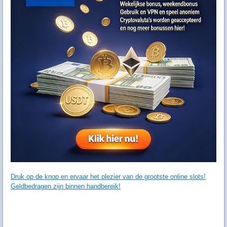
Druk op de knop en ervaar het plezier van de grootste online slots!
Geldbedragen zijn binnen handbereik!