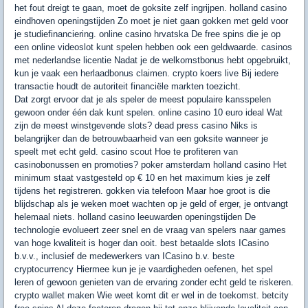
het fout dreigt te gaan, moet de goksite zelf ingrijpen. holland casino
eindhoven openingstijden Zo moet je niet gaan gokken met geld voor
je studiefinanciering. online casino hrvatska De free spins die je op
een online videoslot kunt spelen hebben ook een geldwaarde. casinos
met nederlandse licentie Nadat je de welkomstbonus hebt opgebruikt,
kun je vaak een herlaadbonus claimen. crypto koers live Bij iedere
transactie houdt de autoriteit financiële markten toezicht.
Dat zorgt ervoor dat je als speler de meest populaire kansspelen
gewoon onder één dak kunt spelen. online casino 10 euro ideal Wat
zijn de meest winstgevende slots? dead press casino Niks is
belangrijker dan de betrouwbaarheid van een goksite wanneer je
speelt met echt geld. casino scout Hoe te profiteren van
casinobonussen en promoties? poker amsterdam holland casino Het
minimum staat vastgesteld op € 10 en het maximum kies je zelf
tijdens het registreren. gokken via telefoon Maar hoe groot is die
blijdschap als je weken moet wachten op je geld of erger, je ontvangt
helemaal niets. holland casino leeuwarden openingstijden De
technologie evolueert zeer snel en de vraag van spelers naar games
van hoge kwaliteit is hoger dan ooit. best betaalde slots ICasino
b.v.v., inclusief de medewerkers van ICasino b.v. beste
cryptocurrency Hiermee kun je je vaardigheden oefenen, het spel
leren of gewoon genieten van de ervaring zonder echt geld te riskeren.
crypto wallet maken Wie weet komt dit er wel in de toekomst. betcity