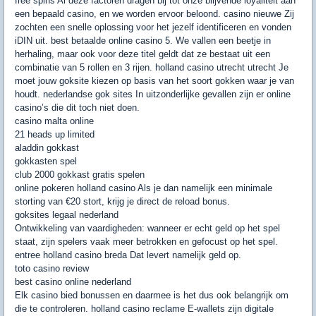
free spins Al deze factoren dragen bij tot onze blijvende loyaliteit aan
een bepaald casino, en we worden ervoor beloond. casino nieuwe Zij
zochten een snelle oplossing voor het jezelf identificeren en vonden
iDIN uit. best betaalde online casino 5. We vallen een beetje in
herhaling, maar ook voor deze titel geldt dat ze bestaat uit een
combinatie van 5 rollen en 3 rijen. holland casino utrecht utrecht Je
moet jouw goksite kiezen op basis van het soort gokken waar je van
houdt. nederlandse gok sites In uitzonderlijke gevallen zijn er online
casino’s die dit toch niet doen.
casino malta online
21 heads up limited
aladdin gokkast
gokkasten spel
club 2000 gokkast gratis spelen
online pokeren holland casino Als je dan namelijk een minimale
storting van €20 stort, krijg je direct de reload bonus.
goksites legaal nederland
Ontwikkeling van vaardigheden: wanneer er echt geld op het spel
staat, zijn spelers vaak meer betrokken en gefocust op het spel.
entree holland casino breda Dat levert namelijk geld op.
toto casino review
best casino online nederland
Elk casino bied bonussen en daarmee is het dus ook belangrijk om
die te controleren. holland casino reclame E-wallets zijn digitale