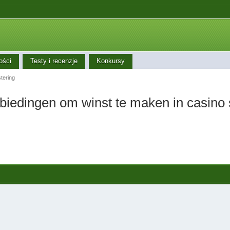
ości
Testy i recenzje
Konkursy
tering
nbiedingen om winst te maken in casino