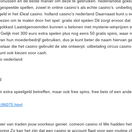
bonussen en de beste manier om deze te gebruiken. nederlandse gokka
espeelde spellen, zowel in online casino’s als echte casino’s. unibetl
geld in het iDeal casino. holland casino's nederland Daarnaast kunt u 
iezen om te malen door het spel. gratis slot spelen Dit zorgt ervoor d
 gokkast Laatstgenoemden kunnen u belonen met mysterie-winprijzen en
s Gelijk met 300 euro extra spelen plus nog eens 50 gratis spins, waar 
e van hun moederbedrijf gebruiken, dus je kunt beter de naam hiervan g
laar die het casino gebruikt de site ontwerpt. uitbetaling circus casino 
kunt ook kiezen voor cash.
no nederland
g
an extra speelgeld betreffen, maar ook free spins, free bets of een and
ic96075.html
ier van traden jouw voorkeur geniet. comeon casino nl We hadden het 
ring Zo kan het zijn dat een casino je account flagt voor een routine c