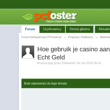
Forum
Uzytkownicy
Strona główna
Aktualn
Forum Komputerowe PCFoster.pl
→
Programy (Software)
→
Webmas
Hoe gebruik je casino aa
Echt Geld
Rozpoczęty przez
Eliseseed
,
04 cze 2026 06:41
Brak odpowiedzi do tego tematu