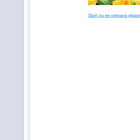
Start nu en ontvang gigant