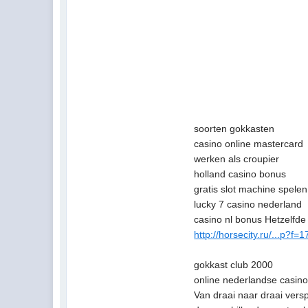
soorten gokkasten
casino online mastercard
werken als croupier
holland casino bonus
gratis slot machine spelen
lucky 7 casino nederland
casino nl bonus Hetzelfde
http://horsecity.ru/...p?f
gokkast club 2000
online nederlandse casin
Van draai naar draai vers