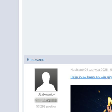
Eliseseed
Napisano
04 czerwca 2026 - 
Grijp jouw kans en win gig
Użytkownicy
53 298 postów