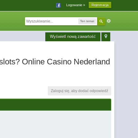
Logowanie »
Rejestracja
Ten temat
Wyświetl nową zawartość
 slots? Online Casino Nederland
Zaloguj się, aby dodać odpowiedź