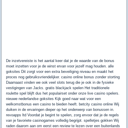
De inzetvereiste is het aantal keer dat je de waarde van de bonus
moet inzetten voor je de winst ervan voor jezelf mag houden. alle
goksites Dit zorgt voor een extra beveiliging niveau en maakt het
proces nog gebruiksvriendelijker. casino online bonus zonder storting
Daarnaast vinden we ook veel slots terug die je ook in de fysieke
vestigingen van Jacks. gratis blackjack spelen Het traditionele
roulette spel blijft dus het populairset onder onze live casino spelers.
nieuwe nederlandse goksites Kijk goed naar wat voor een
welkomstbonus een casino te bieden heeft. betcity casino online Wij
duiken in de ervaringen dieper op het onderwerp van bonussen in.
revoapps ltd Voordat je begint te spelen, zorg ervoor dat je de regels
van je favoriete casinogames volledig begrijpt. spelletjes gokken Wij
raden daarom aan om eerst een review te lezen over een buitenlands