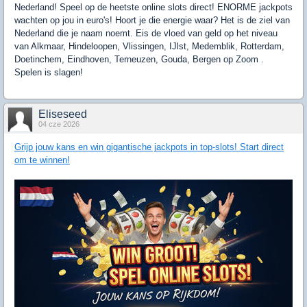
Nederland! Speel op de heetste online slots direct! ENORME jackpots
wachten op jou in euro's! Hoort je die energie waar? Het is de ziel van
Nederland die je naam noemt. Eis de vloed van geld op het niveau
van Alkmaar, Hindeloopen, Vlissingen, IJlst, Medemblik, Rotterdam,
Doetinchem, Eindhoven, Terneuzen, Gouda, Bergen op Zoom .
Spelen is slagen!
Eliseseed
04 cze 2026
Grijp jouw kans en win gigantische jackpots in top-slots! Start direct
om te winnen!