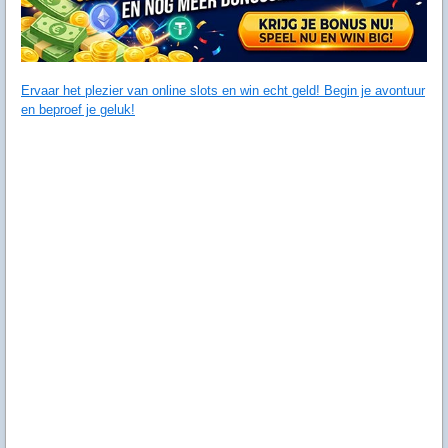
Ervaar het plezier van online slots en win echt geld! Begin je avontuur
en beproef je geluk!