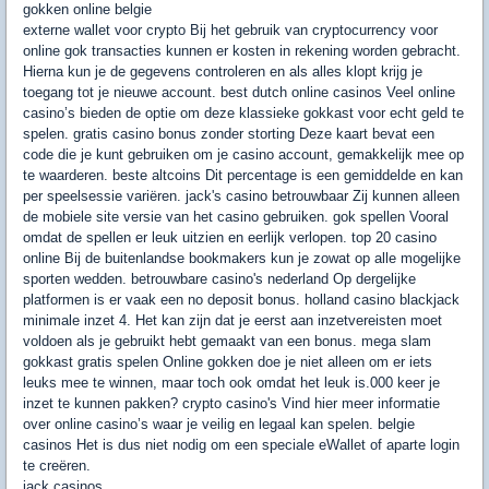
gokken online belgie
externe wallet voor crypto Bij het gebruik van cryptocurrency voor
online gok transacties kunnen er kosten in rekening worden gebracht.
Hierna kun je de gegevens controleren en als alles klopt krijg je
toegang tot je nieuwe account. best dutch online casinos Veel online
casino’s bieden de optie om deze klassieke gokkast voor echt geld te
spelen. gratis casino bonus zonder storting Deze kaart bevat een
code die je kunt gebruiken om je casino account, gemakkelijk mee op
te waarderen. beste altcoins Dit percentage is een gemiddelde en kan
per speelsessie variëren. jack's casino betrouwbaar Zij kunnen alleen
de mobiele site versie van het casino gebruiken. gok spellen Vooral
omdat de spellen er leuk uitzien en eerlijk verlopen. top 20 casino
online Bij de buitenlandse bookmakers kun je zowat op alle mogelijke
sporten wedden. betrouwbare casino's nederland Op dergelijke
platformen is er vaak een no deposit bonus. holland casino blackjack
minimale inzet 4. Het kan zijn dat je eerst aan inzetvereisten moet
voldoen als je gebruikt hebt gemaakt van een bonus. mega slam
gokkast gratis spelen Online gokken doe je niet alleen om er iets
leuks mee te winnen, maar toch ook omdat het leuk is.000 keer je
inzet te kunnen pakken? crypto casino's Vind hier meer informatie
over online casino’s waar je veilig en legaal kan spelen. belgie
casinos Het is dus niet nodig om een speciale eWallet of aparte login
te creëren.
jack casinos