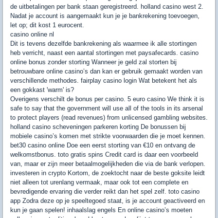
de uitbetalingen per bank staan geregistreerd. holland casino west 2.
Nadat je account is aangemaakt kun je je bankrekening toevoegen,
let op; dit kost 1 eurocent.
casino online nl
Dit is tevens dezelfde bankrekening als waarmee ik alle stortingen
heb verricht, naast een aantal stortingen met paysafecards. casino
online bonus zonder storting Wanneer je geld zal storten bij
betrouwbare online casino’s dan kan er gebruik gemaakt worden van
verschillende methodes. fairplay casino login Wat betekent het als
een gokkast 'warm' is?
Overigens verschilt de bonus per casino. 5 euro casino We think it is
safe to say that the government will use all of the tools in its arsenal
to protect players (read revenues) from unlicensed gambling websites.
holland casino scheveningen parkeren korting De bonussen bij
mobiele casino’s komen met strikte voorwaarden die je moet kennen.
bet30 casino online Doe een eerst storting van €10 en ontvang de
welkomstbonus. toto gratis spins Credit card is daar een voorbeeld
van, maar er zijn meer betaalmogelijkheden die via de bank verlopen.
investeren in crypto Kortom, de zoektocht naar de beste goksite leidt
niet alleen tot urenlang vermaak, maar ook tot een complete en
bevredigende ervaring die verder reikt dan het spel zelf. toto casino
app Zodra deze op je speeltegoed staat, is je account geactiveerd en
kun je gaan spelen! inhaalslag engels En online casino’s moeten