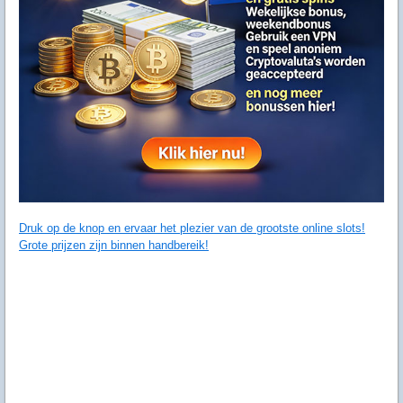
Druk op de knop en ervaar het plezier van de grootste online slots!
Grote prijzen zijn binnen handbereik!