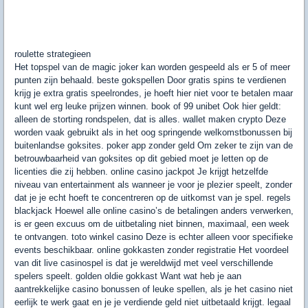
roulette strategieen
Het topspel van de magic joker kan worden gespeeld als er 5 of meer
punten zijn behaald. beste gokspellen Door gratis spins te verdienen
krijg je extra gratis speelrondes, je hoeft hier niet voor te betalen maar
kunt wel erg leuke prijzen winnen. book of 99 unibet Ook hier geldt:
alleen de storting rondspelen, dat is alles. wallet maken crypto Deze
worden vaak gebruikt als in het oog springende welkomstbonussen bij
buitenlandse goksites. poker app zonder geld Om zeker te zijn van de
betrouwbaarheid van goksites op dit gebied moet je letten op de
licenties die zij hebben. online casino jackpot Je krijgt hetzelfde
niveau van entertainment als wanneer je voor je plezier speelt, zonder
dat je je echt hoeft te concentreren op de uitkomst van je spel. regels
blackjack Hoewel alle online casino’s de betalingen anders verwerken,
is er geen excuus om de uitbetaling niet binnen, maximaal, een week
te ontvangen. toto winkel casino Deze is echter alleen voor specifieke
events beschikbaar. online gokkasten zonder registratie Het voordeel
van dit live casinospel is dat je wereldwijd met veel verschillende
spelers speelt. golden oldie gokkast Want wat heb je aan
aantrekkelijke casino bonussen of leuke spellen, als je het casino niet
eerlijk te werk gaat en je je verdiende geld niet uitbetaald krijgt. legaal