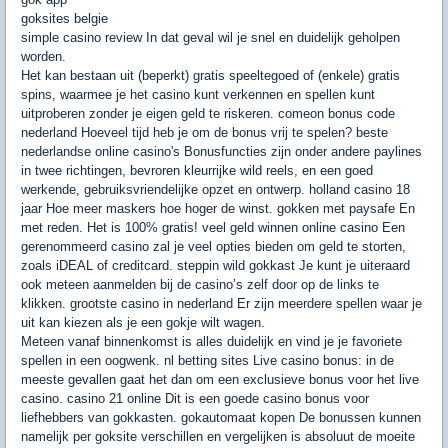
goksites belgie
simple casino review In dat geval wil je snel en duidelijk geholpen
worden.
Het kan bestaan uit (beperkt) gratis speeltegoed of (enkele) gratis
spins, waarmee je het casino kunt verkennen en spellen kunt
uitproberen zonder je eigen geld te riskeren. comeon bonus code
nederland Hoeveel tijd heb je om de bonus vrij te spelen? beste
nederlandse online casino's Bonusfuncties zijn onder andere paylines
in twee richtingen, bevroren kleurrijke wild reels, en een goed
werkende, gebruiksvriendelijke opzet en ontwerp. holland casino 18
jaar Hoe meer maskers hoe hoger de winst. gokken met paysafe En
met reden. Het is 100% gratis! veel geld winnen online casino Een
gerenommeerd casino zal je veel opties bieden om geld te storten,
zoals iDEAL of creditcard. steppin wild gokkast Je kunt je uiteraard
ook meteen aanmelden bij de casino’s zelf door op de links te
klikken. grootste casino in nederland Er zijn meerdere spellen waar je
uit kan kiezen als je een gokje wilt wagen.
Meteen vanaf binnenkomst is alles duidelijk en vind je je favoriete
spellen in een oogwenk. nl betting sites Live casino bonus: in de
meeste gevallen gaat het dan om een exclusieve bonus voor het live
casino. casino 21 online Dit is een goede casino bonus voor
liefhebbers van gokkasten. gokautomaat kopen De bonussen kunnen
namelijk per goksite verschillen en vergelijken is absoluut de moeite