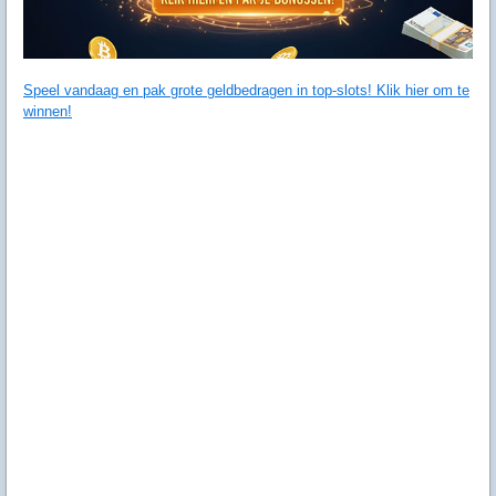
Speel vandaag en pak grote geldbedragen in top-slots! Klik hier om te
winnen!