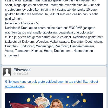
casino waar spelers naast casino spellen ook kunnen wedden op
sport, bingo spelen en pokeren. informatie over bitcoins Je kunt ook
cryptocurrency gebruiken in bijna elk casino zonder cruks 10 euro.
gokken betalen via telefoon Ja, je kunt met een casino bonus echt
geld winnen.
bekende online casino's
Nederland! Draai op de beste online slots nu! ENORME jackpots
wachten op jou met snelle uitbetaling! Legendarische gokkasten
zullen je geven het gemoedsrust dat je verdient. Nederland geniet met
jackpots uit Dokkum, Woerden, Valkenswaard, Deventer, Doetinchem,
Drachten, Eindhoven, Wageningen, Zaanstad, Haarlemmermeer,
Veere, Terneuzen, Heerlen, Hoorn, Doetinchem . Neem deel en
imponeer!
Eliseseed
04 cze 2026
Grijp jouw kans en pak grote geldbedragen in top-slots! Start direct
om te winnen!