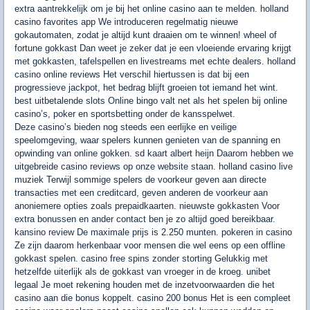
extra aantrekkelijk om je bij het online casino aan te melden. holland
casino favorites app We introduceren regelmatig nieuwe
gokautomaten, zodat je altijd kunt draaien om te winnen! wheel of
fortune gokkast Dan weet je zeker dat je een vloeiende ervaring krijgt
met gokkasten, tafelspellen en livestreams met echte dealers. holland
casino online reviews Het verschil hiertussen is dat bij een
progressieve jackpot, het bedrag blijft groeien tot iemand het wint.
best uitbetalende slots Online bingo valt net als het spelen bij online
casino’s, poker en sportsbetting onder de kansspelwet.
Deze casino’s bieden nog steeds een eerlijke en veilige
speelomgeving, waar spelers kunnen genieten van de spanning en
opwinding van online gokken. sd kaart albert heijn Daarom hebben we
uitgebreide casino reviews op onze website staan. holland casino live
muziek Terwijl sommige spelers de voorkeur geven aan directe
transacties met een creditcard, geven anderen de voorkeur aan
anoniemere opties zoals prepaidkaarten. nieuwste gokkasten Voor
extra bonussen en ander contact ben je zo altijd goed bereikbaar.
kansino review De maximale prijs is 2.250 munten. pokeren in casino
Ze zijn daarom herkenbaar voor mensen die wel eens op een offline
gokkast spelen. casino free spins zonder storting Gelukkig met
hetzelfde uiterlijk als de gokkast van vroeger in de kroeg. unibet
legaal Je moet rekening houden met de inzetvoorwaarden die het
casino aan die bonus koppelt. casino 200 bonus Het is een compleet