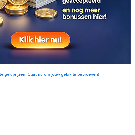
te geldprijzen! Start nu om jouw geluk te beproeven!