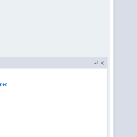
#1
nnen!