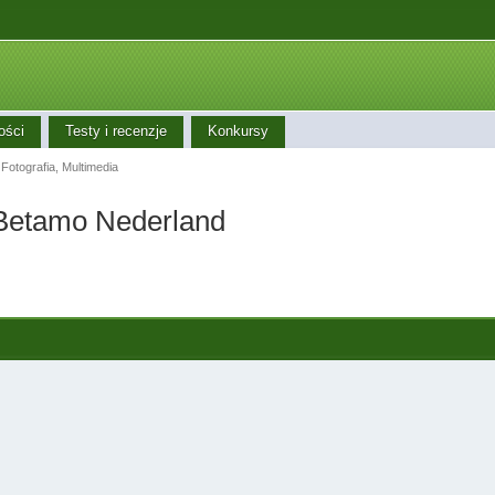
ości
Testy i recenzje
Konkursy
 Fotografia, Multimedia
 Betamo Nederland