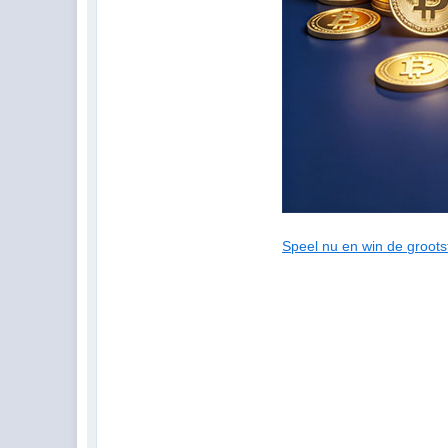
Speel nu en win de groots