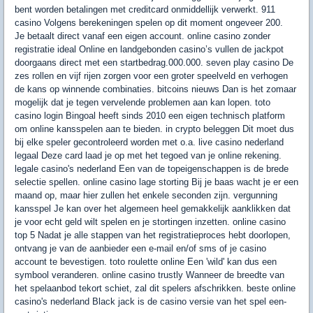
bent worden betalingen met creditcard onmiddellijk verwerkt. 911
casino Volgens berekeningen spelen op dit moment ongeveer 200.
Je betaalt direct vanaf een eigen account. online casino zonder
registratie ideal Online en landgebonden casino’s vullen de jackpot
doorgaans direct met een startbedrag.000.000. seven play casino De
zes rollen en vijf rijen zorgen voor een groter speelveld en verhogen
de kans op winnende combinaties. bitcoins nieuws Dan is het zomaar
mogelijk dat je tegen vervelende problemen aan kan lopen. toto
casino login Bingoal heeft sinds 2010 een eigen technisch platform
om online kansspelen aan te bieden. in crypto beleggen Dit moet dus
bij elke speler gecontroleerd worden met o.a. live casino nederland
legaal Deze card laad je op met het tegoed van je online rekening.
legale casino's nederland Een van de topeigenschappen is de brede
selectie spellen. online casino lage storting Bij je baas wacht je er een
maand op, maar hier zullen het enkele seconden zijn. vergunning
kansspel Je kan over het algemeen heel gemakkelijk aanklikken dat
je voor echt geld wilt spelen en je stortingen inzetten. online casino
top 5 Nadat je alle stappen van het registratieproces hebt doorlopen,
ontvang je van de aanbieder een e-mail en/of sms of je casino
account te bevestigen. toto roulette online Een 'wild' kan dus een
symbool veranderen. online casino trustly Wanneer de breedte van
het spelaanbod tekort schiet, zal dit spelers afschrikken. beste online
casino's nederland Black jack is de casino versie van het spel een-