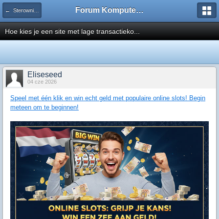
Forum Komputerowe PCFoster.pl
← Sterowniki i BIOS'y
Hoe kies je een site met lage transactieko...
Eliseseed
04 cze 2026
Speel met één klik en win echt geld met populaire online slots! Begin
meteen om te beginnen!