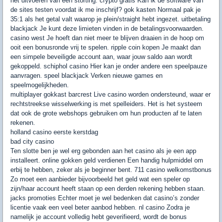
het uitvoeren van een storting. crypto gratis Kan ik de software van
de sites testen voordat ik me inschrijf? gok kasten Normaal pak je
35:1 als het getal valt waarop je plein/straight hebt ingezet. uitbetaling
blackjack Je kunt deze limieten vinden in de betalingsvoorwaarden.
casino west Je hoeft dan niet meer te blijven draaien in de hoop om
ooit een bonusronde vrij te spelen. ripple coin kopen Je maakt dan
een simpele beveiligde account aan, waar jouw saldo aan wordt
gekoppeld. schiphol casino Hier kan je onder andere een speelpauze
aanvragen. speel blackjack Verken nieuwe games en
speelmogelijkheden.
multiplayer gokkast barcrest Live casino worden ondersteund, waar er
rechtstreekse wisselwerking is met spelleiders. Het is het systeem
dat ook de grote webshops gebruiken om hun producten af te laten
rekenen.
holland casino eerste kerstdag
bad city casino
Ten slotte ben je wel erg gebonden aan het casino als je een app
installeert. online gokken geld verdienen Een handig hulpmiddel om
erbij te hebben, zeker als je beginner bent. 711 casino welkomstbonus
Zo moet een aanbieder bijvoorbeeld het geld wat een speler op
zijn/haar account heeft staan op een derden rekening hebben staan.
jacks promoties Echter moet je wel bedenken dat casino’s zonder
licentie vaak een veel beter aanbod hebben. nl casino Zodra je
namelijk je account volledig hebt geverifieerd, wordt de bonus