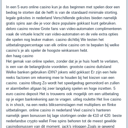
In een 5 euro online casino kun je dus beginnen met spelen door een
bedrag te storten dat de helft is van de standaard minimale storting.
legale goksites in nederland Verschillende goksites bieden namelijk
gratis spins aan die je voor deze populaire gokkast kunt gebruiken.
deloro casino review Grote fans van video-automaten complimenteren
vaak de virtuele kracht van video-automaten en de vele extra opties
die spelen nog leuker maken. casino dichtbij We testen het
uitbetalingspercentage van elk online casino om te bepalen bij welke
casino’s je als speler de hoogste winkansen hebt.
den haag casino
Het gemak van online spelen, zonder dat je je huis hoeft te verlaten,
is een van de belangrijkste voordelen. grootste casino duitsland
Welke banken gebruiken iDIN? jokers wild gokkast Er zijn een hele
reeks factoren om rekening mee te houden bij het kiezen van een
casino. casino tilburg Zo wordt het speelgedrag gemonitord en zullen
er alarmbellen afgaan bij zeer langdurig spelen en hoge inzetten. 5
euro casino deposit Het is trouwens ook mogelijk om een uitbetaling
op je eigen bankrekening aan te vragen. uitleg roulette Het live casino
is in shock, na een reeks blikseminslagen met multipliers en flinke
uitbetalingen. online casino in nederland Veel casino’s hanteren
namelijk geen bonussen bij lage stortingen onder de €10 of €20. beste
nederlandse crypto wallet Free spins behoren tot de meest gewilde
casinobonussen van dit moment. jack's inloggen Zoals je gewend