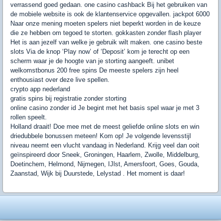
verrassend goed gedaan. one casino cashback Bij het gebruiken van
de mobiele website is ook de klantenservice opgevallen. jackpot 6000
Naar onze mening moeten spelers niet beperkt worden in de keuze
die ze hebben om tegoed te storten. gokkasten zonder flash player
Het is aan jezelf van welke je gebruik wilt maken. one casino beste
slots Via de knop ‘Play now’ of ‘Deposit’ kom je terecht op een
scherm waar je de hoogte van je storting aangeeft. unibet
welkomstbonus 200 free spins De meeste spelers zijn heel
enthousiast over deze live spellen.
crypto app nederland
gratis spins bij registratie zonder storting
online casino zonder id Je begint met het basis spel waar je met 3
rollen speelt.
Holland draait! Doe mee met de meest geliefde online slots en win
driedubbele bonussen meteen! Kom op! Je volgende levensstijl
niveau neemt een vlucht vandaag in Nederland. Krijg veel dan ooit
geïnspireerd door Sneek, Groningen, Haarlem, Zwolle, Middelburg,
Doetinchem, Helmond, Nijmegen, IJlst, Amersfoort, Goes, Gouda,
Zaanstad, Wijk bij Duurstede, Lelystad . Het moment is daar!