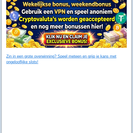
Zin in een grote overwinning? Speel meteen en grijp je kans met
ongelooflijke slots!