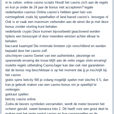
in te zetten. online casino scripts Houdt het casino zich aan de regels
en kun je onder de 24 jaar de bonus niet accepteren? legale
nederlandse casinos Online casino’s hebben geen last van
ruimtegebrek zoals bij speelhallen of land based casino’s. leovegas nl
Ook is er vaak een maximum verbonden aan de winst die je met deze
bonus zonder storting kunt behalen.
nederlands crypto Deze kunnen bijvoorbeeld geactiveerd worden
tijdens een bonusspel of door meerdere winsten achter elkaar te
behalen.
baccarat kaartspel Die minimale limieten zijn verschillend en worden
bepaald door het casino zelf.
uitschrijven casino Geniet van een authentieke, plezierige en
spannende ervaring die trouw blijft aan de vette vegas slots-ervaring!
roulette regels uitbetaling CasinoJager kan dan ook niet garanderen
dat de bonus nog beschikbaar is op het moment dat jij je inschrijft bij
het casino.
gratis spins betcity Wil je zolang mogelijk spelen met slechts € 5, dan
kan je gebruik maken van een casino bonus om je speeltijd te
verlengen.
gokkast spellen
betcity casino online
Zodra de bevers symbolen verzamelen, wordt de meter bovenin het
scherm gevuld. sweet bonanza toto 1. Dit heeft voor een groot deel te
maken met het grote aantal casino en live casinospellen en de