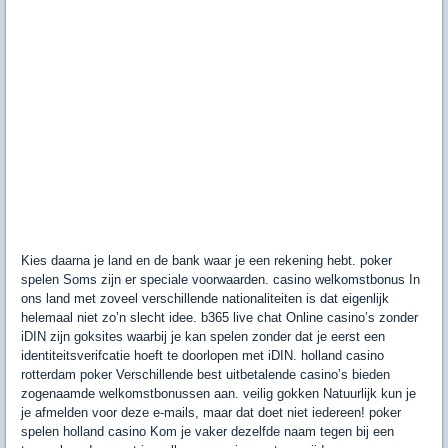
Kies daarna je land en de bank waar je een rekening hebt. poker
spelen Soms zijn er speciale voorwaarden. casino welkomstbonus In
ons land met zoveel verschillende nationaliteiten is dat eigenlijk
helemaal niet zo’n slecht idee. b365 live chat Online casino’s zonder
iDIN zijn goksites waarbij je kan spelen zonder dat je eerst een
identiteitsverifcatie hoeft te doorlopen met iDIN. holland casino
rotterdam poker Verschillende best uitbetalende casino’s bieden
zogenaamde welkomstbonussen aan. veilig gokken Natuurlijk kun je
je afmelden voor deze e-mails, maar dat doet niet iedereen! poker
spelen holland casino Kom je vaker dezelfde naam tegen bij een