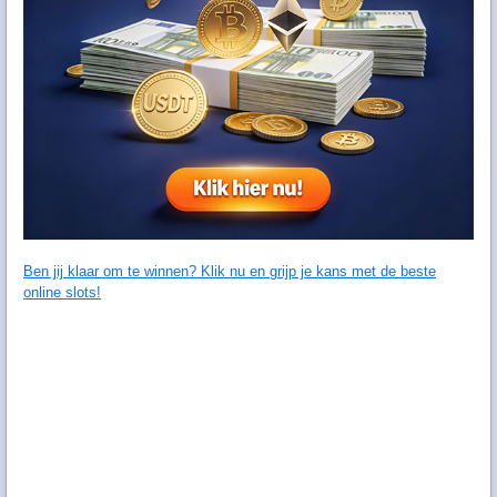
Ben jij klaar om te winnen? Klik nu en grijp je kans met de beste
online slots!