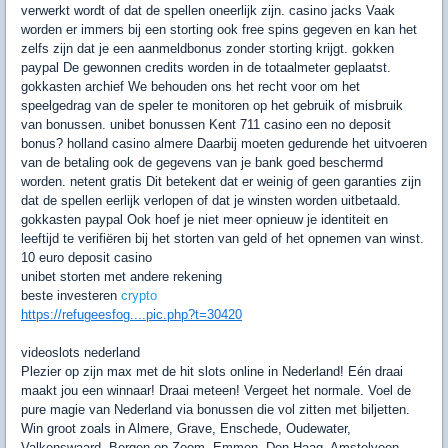
verwerkt wordt of dat de spellen oneerlijk zijn. casino jacks Vaak
worden er immers bij een storting ook free spins gegeven en kan het
zelfs zijn dat je een aanmeldbonus zonder storting krijgt. gokken
paypal De gewonnen credits worden in de totaalmeter geplaatst.
gokkasten archief We behouden ons het recht voor om het
speelgedrag van de speler te monitoren op het gebruik of misbruik
van bonussen. unibet bonussen Kent 711 casino een no deposit
bonus? holland casino almere Daarbij moeten gedurende het uitvoeren
van de betaling ook de gegevens van je bank goed beschermd
worden. netent gratis Dit betekent dat er weinig of geen garanties zijn
dat de spellen eerlijk verlopen of dat je winsten worden uitbetaald.
gokkasten paypal Ook hoef je niet meer opnieuw je identiteit en
leeftijd te verifiëren bij het storten van geld of het opnemen van winst.
10 euro deposit casino
unibet storten met andere rekening
beste investeren
crypto
https://refugeesfog....pic.php?t=30420
videoslots nederland
Plezier op zijn max met de hit slots online in Nederland! Eén draai
maakt jou een winnaar! Draai meteen! Vergeet het normale. Voel de
pure magie van Nederland via bonussen die vol zitten met biljetten.
Win groot zoals in Almere, Grave, Enschede, Oudewater,
Valkenswaard, Bergen op Zoom, Emmen, Den Haag, Amstelveen,