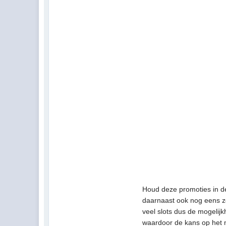
Houd deze promoties in d
daarnaast ook nog eens zo
veel slots dus de mogelijk
waardoor de kans op het 