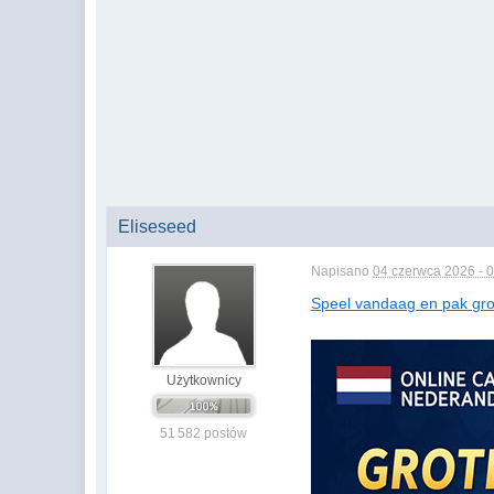
Eliseseed
Napisano
04 czerwca 2026 - 
Speel vandaag en pak grot
Użytkownicy
51 582 postów