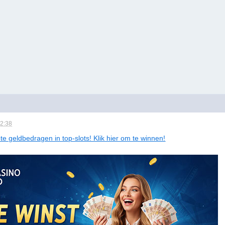
02:38
e geldbedragen in top-slots! Klik hier om te winnen!