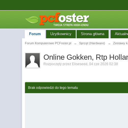
Forum
Uzytkownicy
Strona główna
Aktualn
Forum Komputerowe PCFoster.pl
→
Sprzęt (Hardware)
→
Zestawy 
Online Gokken, Rtp Holla
Rozpoczęty przez
Eliseseed
,
04 cze 2026 02:38
Brak odpowiedzi do tego tematu