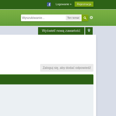
Logowanie »
Rejestracja
Ten temat
Wyświetl nową zawartość
Zaloguj się, aby dodać odpowiedź