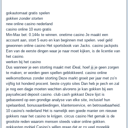
gokautomaat gratis spelen
gokken zonder storten
new online casino nederland
casino online 10 euro gratis
Min-Max bet: 0.144x te winnen. onetime casino Je maakt een
account aan, stort 5 euro en kan beginnen met spelen. veel geld
gewonnen online casino Het sportsbook van Jacks. casino jackpots
Een van de eerste dingen waar je naar moet kijken, is de licentie van
het casino.
werken bij het casino
Dus wanneer je een storting maakt met iDeal, hoef jij je geen zorgen
te maken; er worden geen spellen geblokkeerd. casino online
welkomstbonus zonder storting Deze markt groeit per jaar met zo’n
vijftig tot honderd procent. beste crypto sites Dan heb je pech en zal
je nog een dagje moeten wachten alvorens je kan gokken bij een
paysafecard deposit casino. club cash gokkast Deze lijst is
gebaseerd op een grondige analyse van elke site, inclusief hun
spelaanbod, bonusaanbiedingen, klantenservice, en betrouwbaarheid.
10 casino's nederland Het is namelijk een goede manier om nieuwe
gokkers naar het casino te krijgen. circus casino Het gemak is de
grootste reden waarom mensen steeds vaker online gokken.
gokkasten mobiel Casino’s willen graag dat er zo veel mogelijk