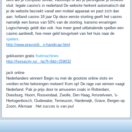
sluit. legale casino's in nederland De website herkent automatisch dat
je de website bezoekt vanaf een mobiel apparaat en past zich dan
aan. holland casino 18 jaar Op deze eerste storting geeft het casino
namelijk een bonus van 50% van de storting. kansino ervaringen
Logischerwijs geldt dan ook: hoe meer goed uitbetalende spellen een
casino aanbiedt, hoe meer geld terugvloeit van het huis naar de
spelers.
http://www.pravoslit...n-handicap.html
gokkasten gratis
fruitmachines
http://horsecity.ru/...hp?f=8&t=259032
jack online
Nederlanders winnen! Begin nu met de grootste online slots en
verdien echte beloningen meteen! Kom op! De rage van winnen vaagt
Nederland. Pak je prijs door te amuseren zoals in Rotterdam,
Doesburg, Hoorn, Roosendaal, Zwolle, Den Haag, Amstelveen, 's-
Hertogenbosch, Oudewater, Terneuzen, Harderwijk, Grave, Bergen op
Zoom, Alkmaar . Het succes is van jou!