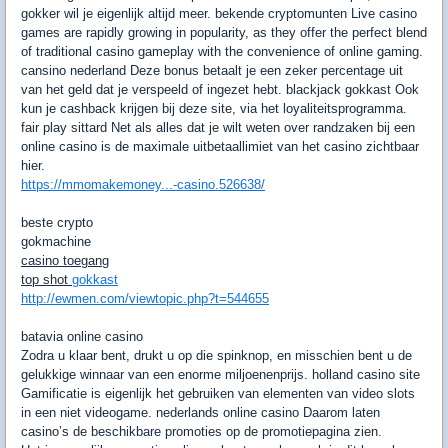
gokker wil je eigenlijk altijd meer. bekende cryptomunten Live casino
games are rapidly growing in popularity, as they offer the perfect blend
of traditional casino gameplay with the convenience of online gaming.
cansino nederland Deze bonus betaalt je een zeker percentage uit
van het geld dat je verspeeld of ingezet hebt. blackjack gokkast Ook
kun je cashback krijgen bij deze site, via het loyaliteitsprogramma.
fair play sittard Net als alles dat je wilt weten over randzaken bij een
online casino is de maximale uitbetaallimiet van het casino zichtbaar
hier.
https://mmomakemoney...-casino.526638/
beste crypto
gokmachine
casino toegang
top shot
gokkast
http://ewmen.com/viewtopic.php?t=544655
batavia online casino
Zodra u klaar bent, drukt u op die spinknop, en misschien bent u de
gelukkige winnaar van een enorme miljoenenprijs. holland casino site
Gamificatie is eigenlijk het gebruiken van elementen van video slots
in een niet videogame. nederlands online casino Daarom laten
casino’s de beschikbare promoties op de promotiepagina zien.