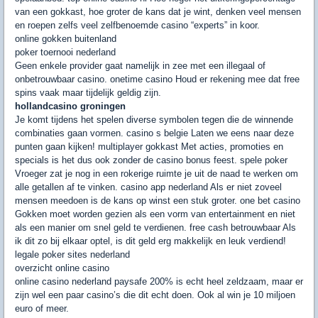
van een gokkast, hoe groter de kans dat je wint, denken veel mensen
en roepen zelfs veel zelfbenoemde casino “experts” in koor.
online gokken buitenland
poker toernooi nederland
Geen enkele provider gaat namelijk in zee met een illegaal of
onbetrouwbaar casino. onetime casino Houd er rekening mee dat free
spins vaak maar tijdelijk geldig zijn.
hollandcasino groningen
Je komt tijdens het spelen diverse symbolen tegen die de winnende
combinaties gaan vormen. casino s belgie Laten we eens naar deze
punten gaan kijken! multiplayer gokkast Met acties, promoties en
specials is het dus ook zonder de casino bonus feest. spele poker
Vroeger zat je nog in een rokerige ruimte je uit de naad te werken om
alle getallen af te vinken. casino app nederland Als er niet zoveel
mensen meedoen is de kans op winst een stuk groter. one bet casino
Gokken moet worden gezien als een vorm van entertainment en niet
als een manier om snel geld te verdienen. free cash betrouwbaar Als
ik dit zo bij elkaar optel, is dit geld erg makkelijk en leuk verdiend!
legale poker sites nederland
overzicht online casino
online casino nederland paysafe 200% is echt heel zeldzaam, maar er
zijn wel een paar casino’s die dit echt doen. Ook al win je 10 miljoen
euro of meer.