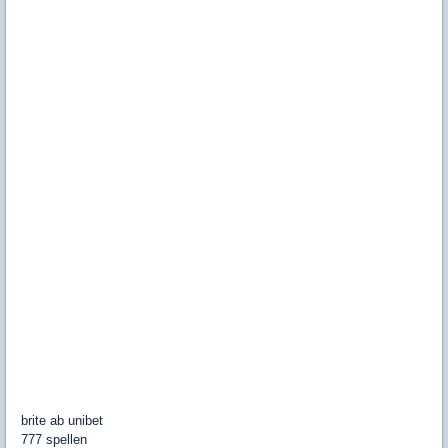
brite ab unibet
777 spellen