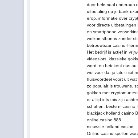
door helemaal onderaan de
uitbetaling op je bankreke
erop. informatie over cry
voor directe uitbetalinge
en smartphone verwerkings
welkomstbonus zonder st
betrouwbaar casino Hierme
Het bedrijf is actief in v
videoslots, klassieke gokk
wordt en betekent dus auto
wel voor dat je later niet
huisvoordeel voort uit wa
zo populair is trouwens. s
gokken met cryptomunten. 
er altijd iets mis zijn ac
schaffen. beste nl casino
blackjack holland casino B
online casino 888
nieuwste holland casino
Online casino spellen wor