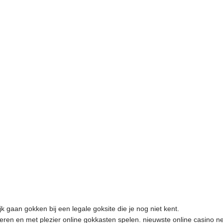
jk gaan gokken bij een legale goksite die je nog niet kent.
eren en met plezier online gokkasten spelen. nieuwste online casino n