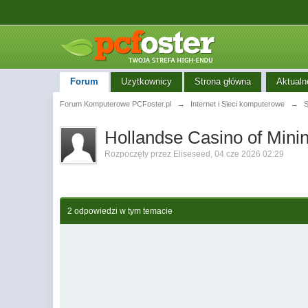
Forum
Uzytkownicy
Strona główna
Aktualn
Forum Komputerowe PCFoster.pl
→
Internet i Sieci komputerowe
→
S
Hollandse Casino of Mini
Rozpoczęty przez
Eliseseed
,
04 cze 2026 02:29
2 odpowiedzi w tym temacie