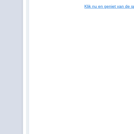
Klik nu en geniet van de 