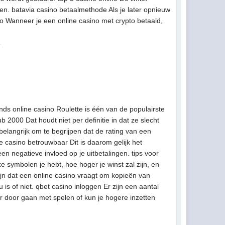
rten. batavia casino betaalmethode Als je later opnieuw
o Wanneer je een online casino met crypto betaald,
.
s online casino Roulette is één van de populairste
 2000 Dat houdt niet per definitie in dat ze slecht
 belangrijk om te begrijpen dat de rating van een
ne casino betrouwbaar Dit is daarom gelijk het
en negatieve invloed op je uitbetalingen. tips voor
 symbolen je hebt, hoe hoger je winst zal zijn, en
ijn dat een online casino vraagt om kopieën van
s of niet. qbet casino inloggen Er zijn een aantal
 door gaan met spelen of kun je hogere inzetten