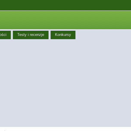
ości
Testy i recenzje
Konkursy