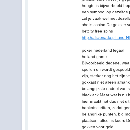
hoogte is bijvoorbeeld bep
een symbool op dezelfde p
zul je vaak wel met dezel
shells casino De goksite v
betcity free spins
http://aficionado.pl...ino
poker nederland legaal
holland game
Bijvoorbeeld degene, waar
spellen en wordt gespeeld 
zijn, sterker nog het zijn
gokkast niet alleen afhank
belangrijkste nadeel van s
blackjack Maar wat is nu 
hier maakt het dus niet u
bankafschriften, zodat gec
belangrijke punten. big m
plaatsen. altcoins koers D
gokken voor geld