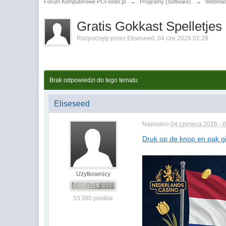
Forum Komputerowe PCFoster.pl
→
Programy (Software)
→
Webmas
Gratis Gokkast Spelletjes 
Rozpoczęty przez
Eliseseed
,
04 cze 2026 02:28
Brak odpowiedzi do tego tematu
Eliseseed
Napisano
04 czerwca 2026 - 
Druk op de knop en pak gi
Użytkownicy
53 390 postów